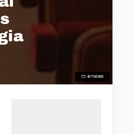
ai
os
gia
©TNDMII