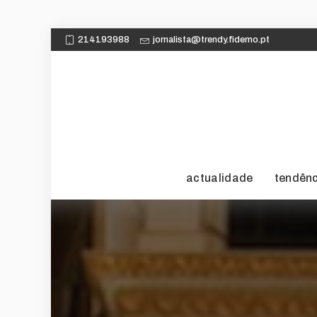
214193988
jornalista@trendy.fidemo.pt
actualidade
tendên