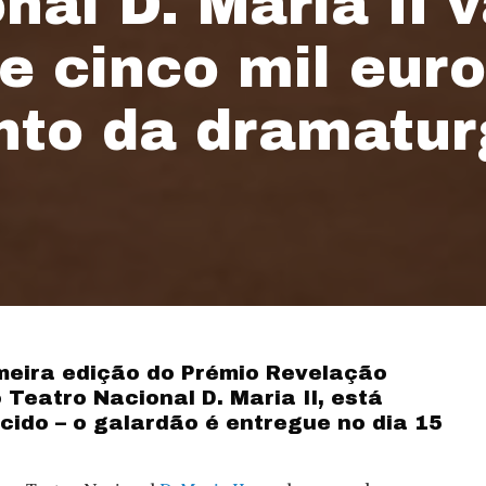
nal D. Maria II v
e cinco mil eur
nto da dramatur
meira edição do Prémio Revelação
 Teatro Nacional D. Maria II, está
cido – o galardão é entregue no dia 15