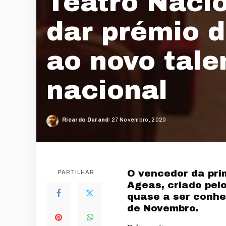
Teatro Nacio
dar prémio d
ao novo tale
nacional
Ricardo Durand
27 Novembro, 2020
Posted
by
O vencedor da pri
PARTILHAR
Ageas, criado pelo
quase a ser conhe
de Novembro.