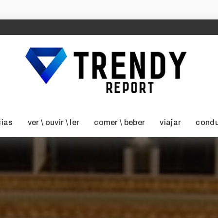
cias
ver \ ouvir \ ler
comer \ beber
viajar
condu