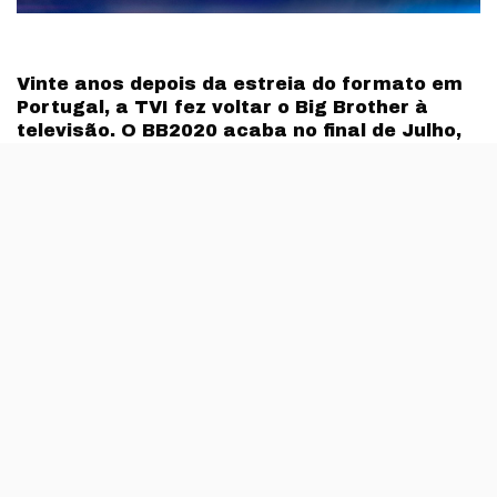
Vinte anos depois da estreia do formato em
Portugal, a TVI fez voltar o Big Brother à
televisão. O BB2020 acaba no final de Julho,
mas já está prometida uma nova versão para
Setembro. O que muda nesta Revolução?
Chama-se Big Brother: A Revolução e tem data de
estreia marcada para Setembro. Estas duas coisas são
das poucas que oficialmente se sabem sobre o novo
reality show da TVI e que vai dar uma nova vida a um
formato que fez vinte anos em 2020.
Com inscrições abertas desde o princípio de Julho, e
anunciadas em directo por
Cláudio Ramos na gala de 5
de Julho
, Big Brother: A Revolução vai basear-se no
modelo actual, mas traz várias novidades ao jogo, pelo