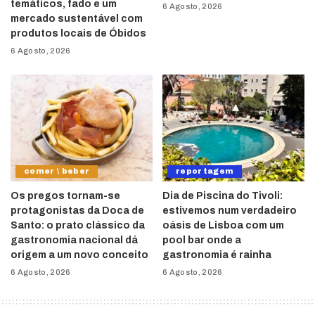
temáticos, fado e um
6 Agosto, 2026
mercado sustentável com
produtos locais de Óbidos
6 Agosto, 2026
comer \ beber
reportagem
Os pregos tornam-se
Dia de Piscina do Tivoli:
protagonistas da Doca de
estivemos num verdadeiro
Santo: o prato clássico da
oásis de Lisboa com um
gastronomia nacional dá
pool bar onde a
origem a um novo conceito
gastronomia é rainha
6 Agosto, 2026
6 Agosto, 2026