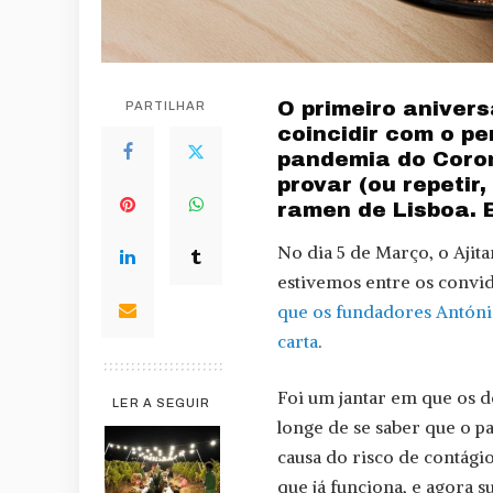
O primeiro aniver
PARTILHAR
coincidir com o pe
pandemia do Coron
provar (ou repetir
ramen de Lisboa. 
No dia 5 de Março, o Ajit
estivemos entre os convi
que os fundadores António
carta
.
Foi um jantar em que os d
LER A SEGUIR
longe de se saber que o p
causa do risco de contági
que já funciona, e agora 