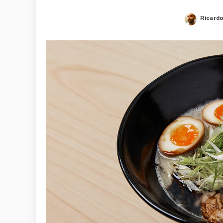
Ricard
Posted
by