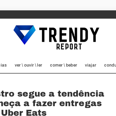
cias
ver \ ouvir \ ler
comer \ beber
viajar
condu
tro segue a tendência
eça a fazer entregas
 Uber Eats