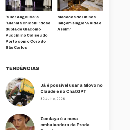
‘Suor Angelica’ e
Macacos do Chinês
‘Gianni Schicchi’: dose
lançam single ‘A Vida é
dupla de Giacomo
Assim’
Puccini no Coliseu do
Porto com o Coro do
São Carlos
TENDÊNCIAS
Já é possível usar a Glovo no
Claude e no ChatGPT
30 Julho, 2026
Zendaya é a nova
embaixadora da Prada