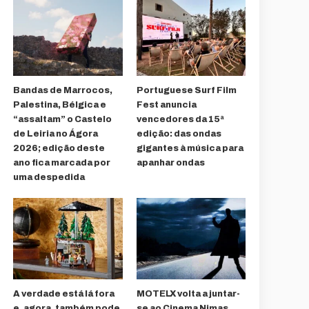
Bandas de Marrocos,
Portuguese Surf Film
Palestina, Bélgica e
Fest anuncia
“assaltam” o Castelo
vencedores da 15ª
de Leiria no Ágora
edição: das ondas
2026; edição deste
gigantes à música para
ano fica marcada por
apanhar ondas
uma despedida
A verdade está lá fora
MOTELX volta a juntar-
e, agora, também pode
se ao Cinema Nimas