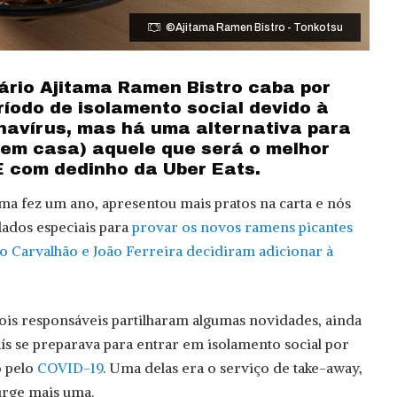
©Ajitama Ramen Bistro - Tonkotsu
sário Ajitama Ramen Bistro caba por
ríodo de isolamento social devido à
avírus, mas há uma alternativa para
, em casa) aquele que será o melhor
E com dedinho da Uber Eats.
ama fez um ano, apresentou mais pratos na carta e nós
dados especiais para
provar os novos ramens picantes
 Carvalhão e João Ferreira decidiram adicionar à
ois responsáveis partilharam algumas novidades, ainda
aís se preparava para entrar em isolamento social por
o pelo
COVID-19
. Uma delas era o serviço de take-away,
surge mais uma.