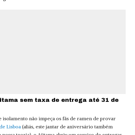
itama sem taxa de entrega até 31 de
 isolamento não impeça os fãs de ramen de provar
de Lisboa
(aliás, este jantar de aniversário também
 nossa teoria), o Ajitama abriu um serviço de entregas