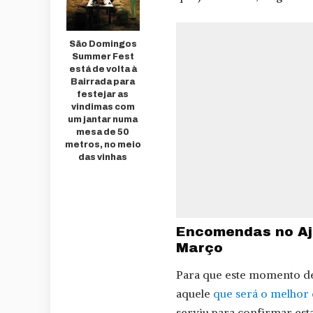
São Domingos
Summer Fest
está de volta à
Bairrada para
festejar as
vindimas com
um jantar numa
mesa de 50
metros, no meio
das vinhas
Encomendas no Aj
Março
Para que este momento de
aquele
que será o melhor 
serviu para confirmar esta