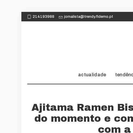
214193988
jornalista@trendy.fidemo.pt
actualidade
tendên
Ajitama Ramen Bis
do momento e com
com a