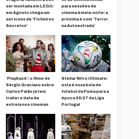
ser montada em LEGO:
para sessões de
em Agosto chega um
cinema à meia-noite: a
set Icons de ‘Ficheiros
próxima é com ‘Terror
Secretos’
na Autoestrada’
‘Playback’: o filme de
Stellar Nitro Ultimate:
Sérgio Graciano sobre
esta é nova bola de
Carlos Paião já tem
futebol da Puma para a
trailer e data de
época 26/27 da Liga
estreia nos cinemas
Portugal