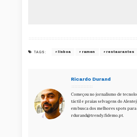
lisboa
ramen
restaurantes
TAGS:
Ricardo Durand
Começou no jornalismo de tecnolog
táctil e praias selvagens do Alente
em busca dos melhores spots para f
rdurand@trendy.fidemo.pt
.