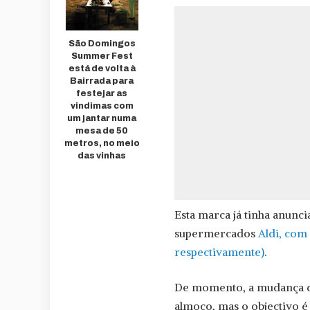
São Domingos
Summer Fest
está de volta à
Bairrada para
festejar as
vindimas com
um jantar numa
mesa de 50
metros, no meio
das vinhas
Esta marca já tinha anunc
supermercados
Aldi, com
respectivamente)
.
De momento, a mudança do
almoço, mas o objectivo é 