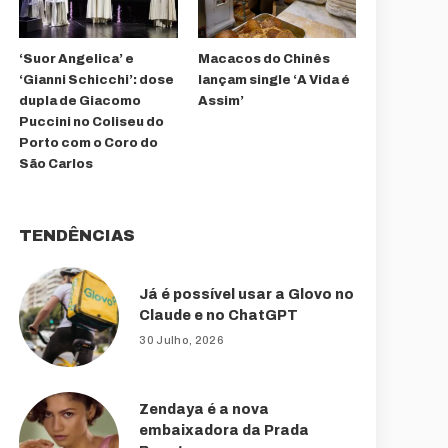
‘Suor Angelica’ e
Macacos do Chinês
‘Gianni Schicchi’: dose
lançam single ‘A Vida é
dupla de Giacomo
Assim’
Puccini no Coliseu do
Porto com o Coro do
São Carlos
TENDÊNCIAS
Já é possível usar a Glovo no
Claude e no ChatGPT
30 Julho, 2026
Zendaya é a nova
embaixadora da Prada