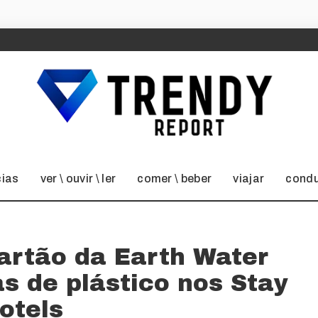
cias
ver \ ouvir \ ler
comer \ beber
viajar
condu
artão da Earth Water
s de plástico nos Stay
otels