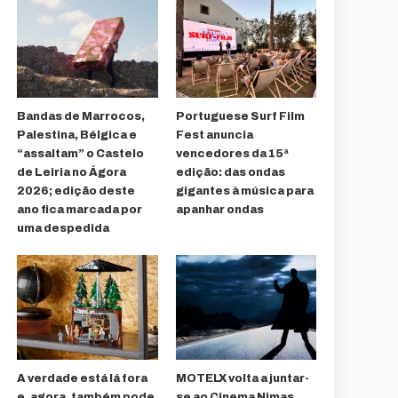
Bandas de Marrocos,
Portuguese Surf Film
Palestina, Bélgica e
Fest anuncia
“assaltam” o Castelo
vencedores da 15ª
de Leiria no Ágora
edição: das ondas
2026; edição deste
gigantes à música para
ano fica marcada por
apanhar ondas
uma despedida
A verdade está lá fora
MOTELX volta a juntar-
e, agora, também pode
se ao Cinema Nimas