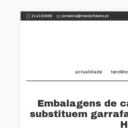
214193988
jornalista@trendy.fidemo.pt
actualidade
tendên
Embalagens de c
substituem garrafa
H