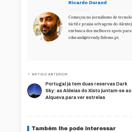
Ricardo Durand
Começou no jornalismo de tecnolog
táctil e praias selvagens do Alente
em busca dos melhores spots para f
rdurand@trendy.fidemo.pt
.
ARTIGO ANTERIOR
Portugal já tem duas reservas Dark
Sky: as Aldeias do Xisto juntam-se ao
Alqueva para ver estrelas
Também lhe pode interessar