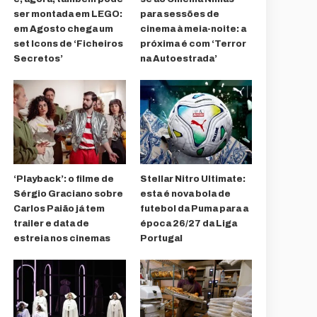
ser montada em LEGO:
para sessões de
em Agosto chega um
cinema à meia-noite: a
set Icons de ‘Ficheiros
próxima é com ‘Terror
Secretos’
na Autoestrada’
‘Playback’: o filme de
Stellar Nitro Ultimate:
Sérgio Graciano sobre
esta é nova bola de
Carlos Paião já tem
futebol da Puma para a
trailer e data de
época 26/27 da Liga
estreia nos cinemas
Portugal