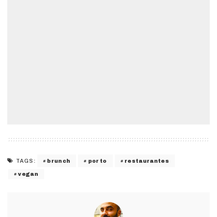
brunch
porto
restaurantes
TAGS:
vegan