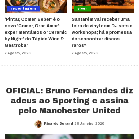
reportagem
viver
‘Pintar, Comer, Beber’ é o
Santarém vai receber uma
novo ‘Comer, Orar, Amar’:
feira de vinyl com DJ sets e
experimentámos o ‘Ceramic
workshops; há a promessa
by Night’ do Tágide Wine &
de «encontrar discos
Gastrobar
raros»
7 Agosto, 2026
7 Agosto, 2026
OFICIAL: Bruno Fernandes diz
adeus ao Sporting e assina
pelo Manchester United
Ricardo Durand
28 Janeiro, 2020
Posted
by