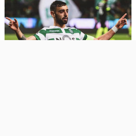
Bruno Fernandes é jogador do Manchester
United. O Sporting chegou a acordo para
vender o internacional português aos red
devils por 55 milhões de euros.
Era uma transferência mais que anunciada e que levou,
inclusive, o presidente do Sporting a viajar até
Inglaterra para negociar com o Manchester United, há