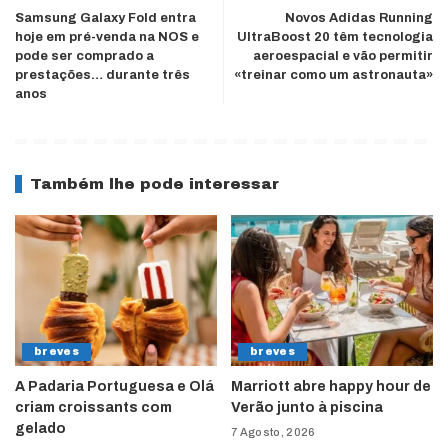
Samsung Galaxy Fold entra
Novos Adidas Running
hoje em pré-venda na NOS e
UltraBoost 20 têm tecnologia
pode ser comprado a
aeroespacial e vão permitir
prestações… durante três
«treinar como um astronauta»
anos
Também lhe pode interessar
breves
breves
A Padaria Portuguesa e Olá
Marriott abre happy hour de
criam croissants com
Verão junto à piscina
gelado
7 Agosto, 2026