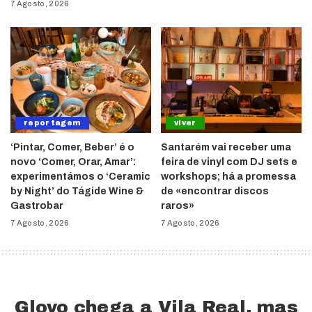
7 Agosto, 2026
reportagem
viver
‘Pintar, Comer, Beber’ é o
Santarém vai receber uma
novo ‘Comer, Orar, Amar’:
feira de vinyl com DJ sets e
experimentámos o ‘Ceramic
workshops; há a promessa
by Night’ do Tágide Wine &
de «encontrar discos
Gastrobar
raros»
7 Agosto, 2026
7 Agosto, 2026
Glovo chega a Vila Real, mas