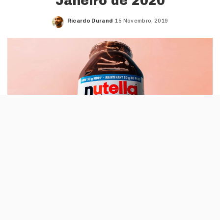
Janeiro de 2020
Ricardo Durand
15 Novembro, 2019
Posted
by
A conhecida marca italiana de creme de
avelã, cacau e leite (que pertence à Ferrero)
já tem tudo apostos para inaugurar um hotel
pop-up na Califórnia, que só estará aberto