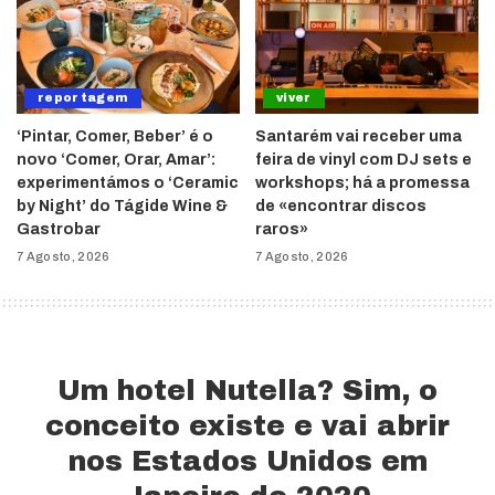
reportagem
viver
‘Pintar, Comer, Beber’ é o
Santarém vai receber uma
novo ‘Comer, Orar, Amar’:
feira de vinyl com DJ sets e
experimentámos o ‘Ceramic
workshops; há a promessa
by Night’ do Tágide Wine &
de «encontrar discos
Gastrobar
raros»
7 Agosto, 2026
7 Agosto, 2026
Um hotel Nutella? Sim, o
conceito existe e vai abrir
nos Estados Unidos em