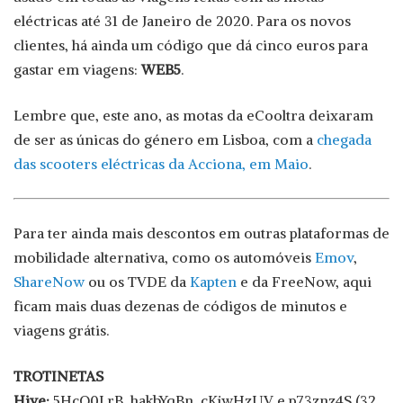
eléctricas até 31 de Janeiro de 2020. Para os novos
clientes, há ainda um código que dá cinco euros para
gastar em viagens:
WEB5
.
Lembre que, este ano, as motas da eCooltra deixaram
de ser as únicas do género em Lisboa, com a
chegada
das scooters eléctricas da Acciona, em Maio
.
Para ter ainda mais descontos em outras plataformas de
mobilidade alternativa, como os automóveis
Emov
,
ShareNow
ou os TVDE da
Kapten
e da FreeNow, aqui
ficam mais duas dezenas de códigos de minutos e
viagens grátis.
TROTINETAS
Hive:
5HcQ0LrB, hakbYqBn, cKjwHzUV e p73znz4S (32