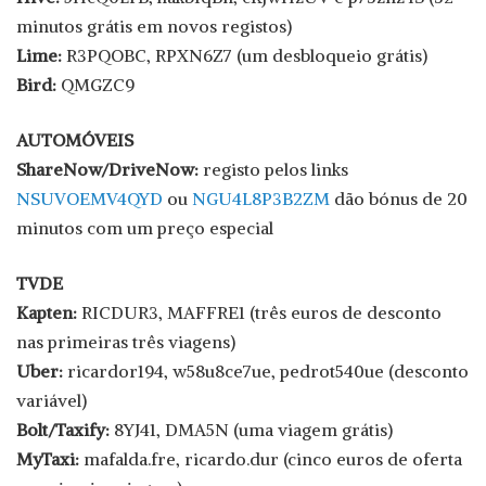
minutos grátis em novos registos)
Lime:
R3PQOBC, RPXN6Z7 (um desbloqueio grátis)
Bird:
QMGZC9
AUTOMÓVEIS
ShareNow/DriveNow:
registo pelos links
NSUVOEMV4QYD
ou
NGU4L8P3B2ZM
dão bónus de 20
minutos com um preço especial
TVDE
Kapten:
RICDUR3, MAFFRE1 (três euros de desconto
nas primeiras três viagens)
Uber:
ricardor194, w58u8ce7ue, pedrot540ue (desconto
variável)
Bolt/Taxify:
8YJ41, DMA5N (uma viagem grátis)
MyTaxi:
mafalda.fre, ricardo.dur (cinco euros de oferta