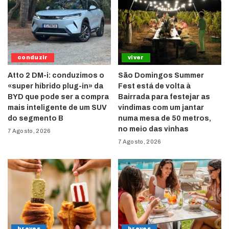
conduzir
viver
Atto 2 DM-i: conduzimos o
São Domingos Summer
«super híbrido plug-in» da
Fest está de volta à
BYD que pode ser a compra
Bairrada para festejar as
mais inteligente de um SUV
vindimas com um jantar
do segmento B
numa mesa de 50 metros,
no meio das vinhas
7 Agosto, 2026
7 Agosto, 2026
breves
breves