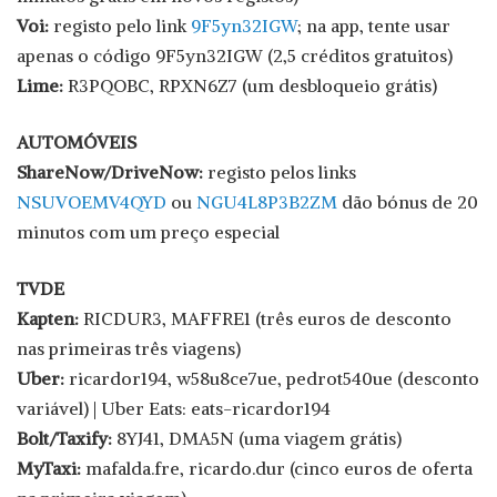
Voi:
registo pelo link
9F5yn32IGW
; na app, tente usar
apenas o código 9F5yn32IGW (2,5 créditos gratuitos)
Lime:
R3PQOBC, RPXN6Z7 (um desbloqueio grátis)
AUTOMÓVEIS
ShareNow/DriveNow:
registo pelos links
NSUVOEMV4QYD
ou
NGU4L8P3B2ZM
dão bónus de 20
minutos com um preço especial
TVDE
Kapten:
RICDUR3, MAFFRE1 (três euros de desconto
nas primeiras três viagens)
Uber:
ricardor194, w58u8ce7ue, pedrot540ue (desconto
variável) | Uber Eats: eats-ricardor194
Bolt/Taxify:
8YJ41, DMA5N (uma viagem grátis)
MyTaxi:
mafalda.fre, ricardo.dur (cinco euros de oferta