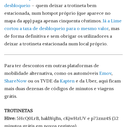
desbloqueio
– quem deixar a trotineta bem
estacionada, num hotspot próprio (que aparece no
mapa da app) paga apenas cinquenta cêntimos.
Já a Lime
cortou a taxa de desbloqueio para o mesmo valor
, mas
de forma definitiva e sem obrigar os utilizadores a
deixar a trotineta estacionada num local próprio.
Para ter descontos em outras plataformas de
mobilidade alternativa, como os automóveis
Emov
,
ShareNow
ou os TVDE da
Kapten
e da Uber, aqui ficam
mais duas dezenas de códigos de minutos e viagens
grátis.
TROTINETAS
Hive:
5HcQ0LrB, hakbYqBn, cKjwHzUV e p73znz4S (32
minutos grátis em novos registos)