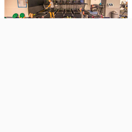
Se o que o está a impedir de se inscrever
num ginásio é a falta de companhia para
treinar, o Fitness Hut tem uma novo
promoção que lhe permite levar mais uma
pessoa para treinar durante um mês.
Depois de permitir que todos os sócios portugueses
possam
usar os ginásios VivaGym em Espanha
, o Fitness
Hut abre agora a porta a outra iniciativa para levar mais
gente a fazer exercício físico.