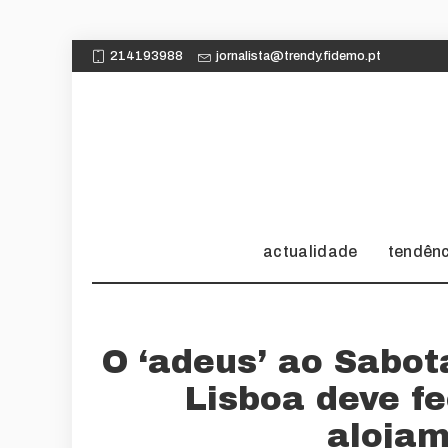
214193988
jornalista@trendy.fidemo.pt
actualidade
tendên
O ‘adeus’ ao Sabot
Lisboa deve f
alojam