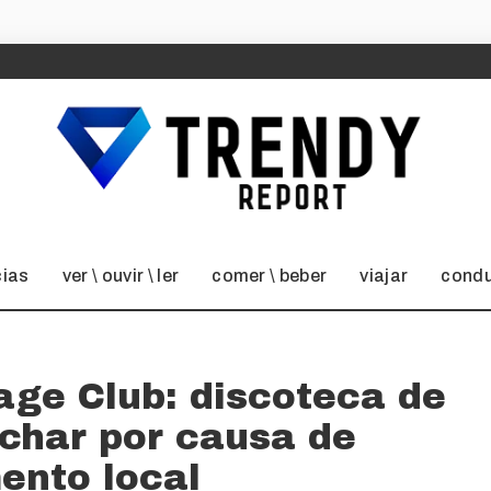
cias
ver \ ouvir \ ler
comer \ beber
viajar
condu
age Club: discoteca de
echar por causa de
ento local