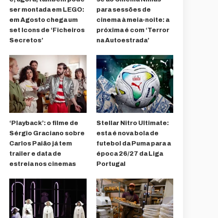
ser montada em LEGO:
para sessões de
em Agosto chega um
cinema à meia-noite: a
set Icons de ‘Ficheiros
próxima é com ‘Terror
Secretos’
na Autoestrada’
‘Playback’: o filme de
Stellar Nitro Ultimate:
Sérgio Graciano sobre
esta é nova bola de
Carlos Paião já tem
futebol da Puma para a
trailer e data de
época 26/27 da Liga
estreia nos cinemas
Portugal