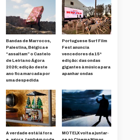
Bandas de Marrocos,
Portuguese Surf Film
Palestina, Bélgica e
Fest anuncia
“assaltam” o Castelo
vencedores da 15ª
de Leiria no Ágora
edição: das ondas
2026; edição deste
gigantes à música para
ano fica marcada por
apanhar ondas
uma despedida
A verdade está lá fora
MOTELX volta a juntar-
e, agora, também pode
se ao Cinema Nimas