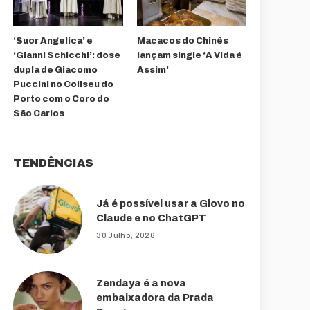
‘Suor Angelica’ e
Macacos do Chinês
‘Gianni Schicchi’: dose
lançam single ‘A Vida é
dupla de Giacomo
Assim’
Puccini no Coliseu do
Porto com o Coro do
São Carlos
TENDÊNCIAS
Já é possível usar a Glovo no
Claude e no ChatGPT
30 Julho, 2026
Zendaya é a nova
embaixadora da Prada