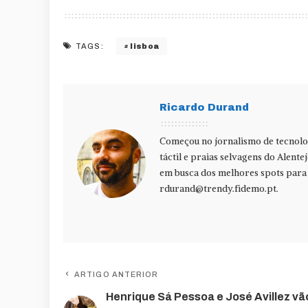
lisboa
TAGS:
Ricardo Durand
Começou no jornalismo de tecnolog
táctil e praias selvagens do Alente
em busca dos melhores spots para f
rdurand@trendy.fidemo.pt
.
ARTIGO ANTERIOR
Henrique Sá Pessoa e José Avillez vã