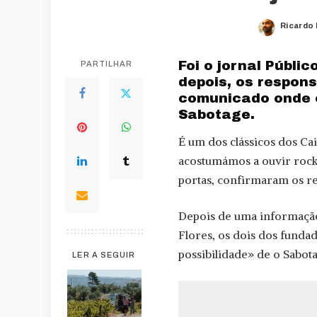
Ricardo
Posted
by
Foi o jornal Públi
PARTILHAR
depois, os respon
comunicado onde e
Sabotage.
É um dos clássicos dos Ca
acostumámos a ouvir rock 
portas, confirmaram os re
Depois de uma informaç
Flores, os dois dos fund
possibilidade» de o Sabot
LER A SEGUIR