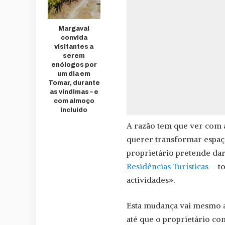
Margaval
convida
visitantes a
serem
enólogos por
um dia em
Tomar, durante
as vindimas – e
com almoço
incluído
A razão tem que ver com a
querer transformar espaço
proprietário pretende dar
Residências Turísticas
– to
actividades».
Esta mudança vai mesmo a
até que o proprietário con