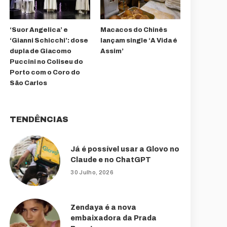
‘Suor Angelica’ e
Macacos do Chinês
‘Gianni Schicchi’: dose
lançam single ‘A Vida é
dupla de Giacomo
Assim’
Puccini no Coliseu do
Porto com o Coro do
São Carlos
TENDÊNCIAS
Já é possível usar a Glovo no
Claude e no ChatGPT
30 Julho, 2026
Zendaya é a nova
embaixadora da Prada