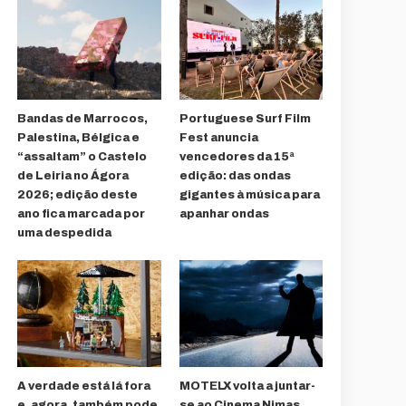
Bandas de Marrocos,
Portuguese Surf Film
Palestina, Bélgica e
Fest anuncia
“assaltam” o Castelo
vencedores da 15ª
de Leiria no Ágora
edição: das ondas
2026; edição deste
gigantes à música para
ano fica marcada por
apanhar ondas
uma despedida
A verdade está lá fora
MOTELX volta a juntar-
e, agora, também pode
se ao Cinema Nimas