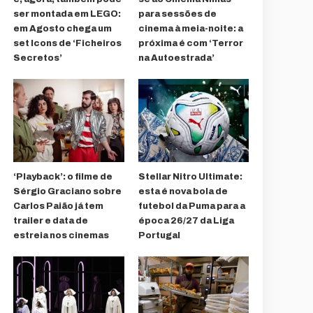
ser montada em LEGO:
para sessões de
em Agosto chega um
cinema à meia-noite: a
set Icons de ‘Ficheiros
próxima é com ‘Terror
Secretos’
na Autoestrada’
‘Playback’: o filme de
Stellar Nitro Ultimate:
Sérgio Graciano sobre
esta é nova bola de
Carlos Paião já tem
futebol da Puma para a
trailer e data de
época 26/27 da Liga
estreia nos cinemas
Portugal