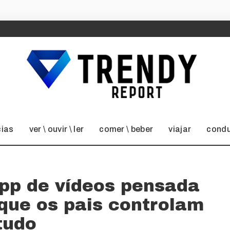
cias
ver \ ouvir \ ler
comer \ beber
viajar
condu
app de vídeos pensada
que os pais controlam
tudo