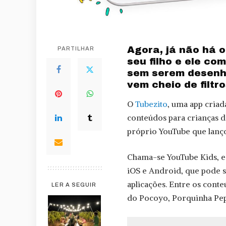
Agora, já não há 
PARTILHAR
seu filho e ele co
sem serem desenh
vem cheio de filtr
O
Tubezito
, uma app criad
conteúdos para crianças do
próprio YouTube que lanço
Chama-se YouTube Kids, e
iOS e Android, que pode s
aplicações. Entre os cont
LER A SEGUIR
do Pocoyo, Porquinha Pep