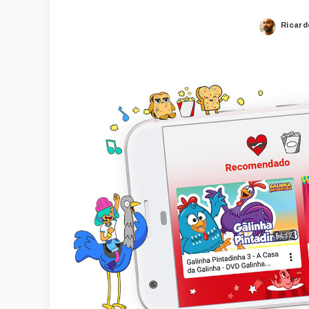
Ricard
Poste
by