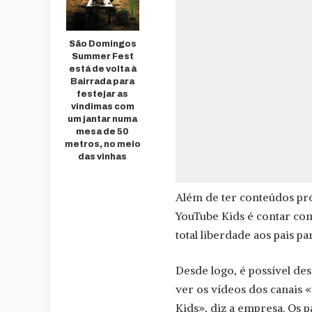
São Domingos
Summer Fest
está de volta à
Bairrada para
festejar as
vindimas com
um jantar numa
mesa de 50
metros, no meio
das vinhas
Além de ter conteúdos próp
YouTube Kids é contar com
total liberdade aos pais p
Desde logo, é possível des
ver os vídeos dos canais 
Kids», diz a empresa. Os 