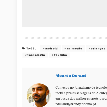
android
animação
crianças
TAGS:
tecnologia
Youtube
Ricardo Durand
Começou no jornalismo de tecnolog
táctil e praias selvagens do Alente
em busca dos melhores spots para f
rdurand@trendy.fidemo.pt
.