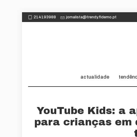
214193988
jornalista@trendy.fidemo.pt
actualidade
tendên
YouTube Kids: a 
para crianças em 