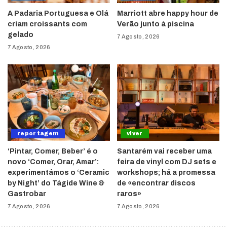
A Padaria Portuguesa e Olá
Marriott abre happy hour de
criam croissants com
Verão junto à piscina
gelado
7 Agosto, 2026
7 Agosto, 2026
reportagem
viver
‘Pintar, Comer, Beber’ é o
Santarém vai receber uma
novo ‘Comer, Orar, Amar’:
feira de vinyl com DJ sets e
experimentámos o ‘Ceramic
workshops; há a promessa
by Night’ do Tágide Wine &
de «encontrar discos
Gastrobar
raros»
7 Agosto, 2026
7 Agosto, 2026