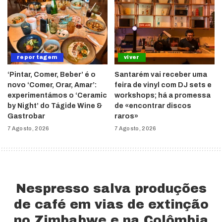
reportagem
viver
‘Pintar, Comer, Beber’ é o
Santarém vai receber uma
novo ‘Comer, Orar, Amar’:
feira de vinyl com DJ sets e
experimentámos o ‘Ceramic
workshops; há a promessa
by Night’ do Tágide Wine &
de «encontrar discos
Gastrobar
raros»
7 Agosto, 2026
7 Agosto, 2026
Nespresso salva produções
de café em vias de extinção
no Zimbabwe e na Colômbia