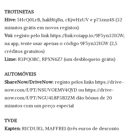
TROTINETAS
Hive:
5HcQ0LrB, hakbYqBn, cKjwHzUV e p73znz4S (32
minutos grátis em novos registos)
Voi:
registo pelo link https://link.voiapp.io/9F5yn32IGW;
na app, tente usar apenas o código 9F5yn32IGW (2,5
créditos gratuitos)
Lime:
R3PQOBC, RPXN6Z7 (um desbloqueio grátis)
AUTOMÓVEIS
ShareNow/DriveNow:
registo pelos links https://drive-
now.com/f/PT/NSUVOEMV4QYD ou https://drive-
now.com/f/PT/NGU4L8P3B2ZM dão bónus de 20
minutos com um preço especial
TVDE
Kapten:
RICDUR3, MAFFRE1 (três euros de desconto