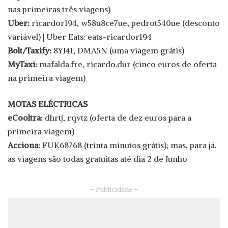
nas primeiras três viagens)
Uber:
ricardor194, w58u8ce7ue, pedrot540ue (desconto
variável) | Uber Eats: eats-ricardor194
Bolt/Taxify:
8YJ41, DMA5N (uma viagem grátis)
MyTaxi:
mafalda.fre, ricardo.dur (cinco euros de oferta
na primeira viagem)
MOTAS ELÉCTRICAS
eCooltra:
dhrtj, rqvtz (oferta de dez euros para a
primeira viagem)
Acciona:
FUK68768 (trinta minutos grátis); mas, para já,
as viagens são todas gratuitas até dia 2 de Junho
– Publicidade –