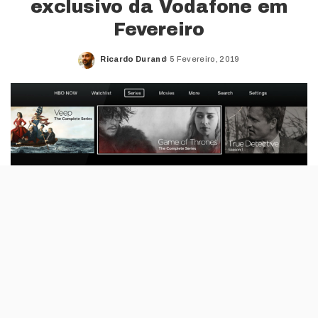
exclusivo da Vodafone em
Fevereiro
Ricardo Durand
5 Fevereiro, 2019
Posted
by
Os canais TVCine & Séries vão deixar de ser
a “casa” exclusiva das séries da HBO. Como