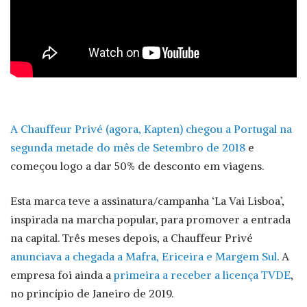
A Chauffeur Privé (agora, Kapten) chegou a Portugal na
segunda metade do mês de Setembro de 2018
e
começou logo a dar 50% de desconto em viagens.
Esta marca teve a assinatura/campanha ‘La Vai Lisboa’,
inspirada na marcha popular, para promover a entrada
na capital. Três meses depois, a Chauffeur Privé
anunciava a chegada a Mafra, Ericeira e Margem Sul
. A
empresa foi ainda a
primeira a receber a licença TVDE
,
no princípio de Janeiro de 2019.