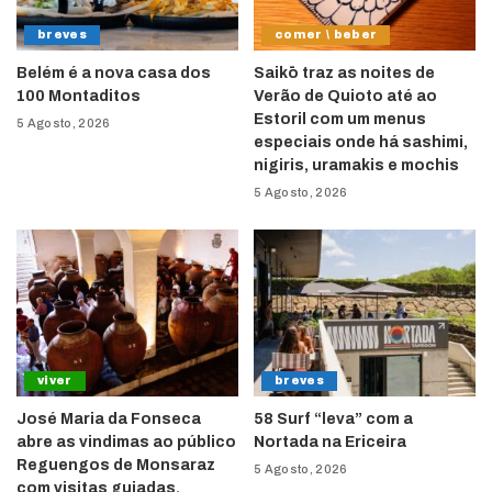
breves
comer \ beber
Belém é a nova casa dos
Saikō traz as noites de
100 Montaditos
Verão de Quioto até ao
Estoril com um menus
5 Agosto, 2026
especiais onde há sashimi,
nigiris, uramakis e mochis
5 Agosto, 2026
viver
breves
José Maria da Fonseca
58 Surf “leva” com a
abre as vindimas ao público
Nortada na Ericeira
Reguengos de Monsaraz
5 Agosto, 2026
com visitas guiadas,