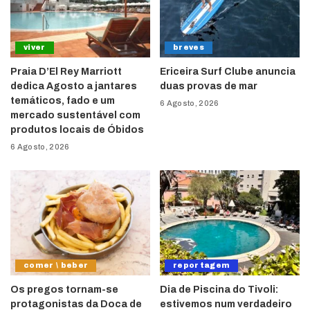
viver
breves
Praia D’El Rey Marriott
Ericeira Surf Clube anuncia
dedica Agosto a jantares
duas provas de mar
temáticos, fado e um
6 Agosto, 2026
mercado sustentável com
produtos locais de Óbidos
6 Agosto, 2026
comer \ beber
reportagem
Os pregos tornam-se
Dia de Piscina do Tivoli:
protagonistas da Doca de
estivemos num verdadeiro