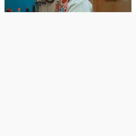
A cervejaria artesanal Musa, em Marvila, vai
abrir as portas mais cedo nos dois últimos
Domingos de Agosto para servir almoços
temáticos. O primeiro vai ter comida
mexicana e o segundo será dedicado ao
Líbano.
Se há coisa de que não nos podemos queixar é das
novidades e iniciativas com que a Musa nos tem vindo a
brindar ao longo deste ano.