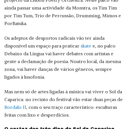
projecto da Lisbon Poetry Orchestra. Neste palco vão
ainda passar uma actividade da Monstra, os Tim Tim
por Tim Tum, Trio de Percussão, Drumming, Mimos e
PorBatuka.
Os adeptos de desportos radicais vão ter ainda
disponível um espaço para praticar
skate
e, no palco
Debaixo da Língua vai haver debates com artistas e
gente a declamação de poesia. Noutro local, da mesma
zona, vai haver danças de vários géneros, sempre
ligados à lusofonia.
Mas nem só de artes ligadas à música vai viver o Sol da
Caparica: no recinto do festival vão estar duas peças de
Bordalo II
, com o seu traço característico: esculturas
feitas com lixo e desperdícios.
O cartaz dos três dias do Sol da Caparica