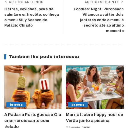
ARTIGO ANTERIOR
ARTIGO SEGUINTE
Ostras, ceviches, poke de
Foodies’ Night: Purobeach
salmão e entrecôte: conheça
Vilamoura vai ter dois
o menu Silly Season do
jantares onde o menu é
Palácio Chiado
secreto até ao último
momento
Também lhe pode interessar
breves
breves
A Padaria Portuguesa e Olá
Marriott abre happy hour de
criam croissants com
Verão junto à piscina
gelado
7 Agosto, 2026