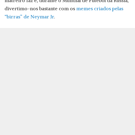
matreiro faz e, durante o Mundial de Futebol da Rússia,
divertimo-nos bastante com os
memes criados pelas
“birras” de Neymar Jr
.