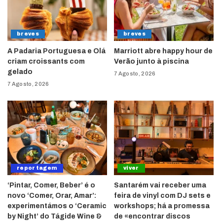
breves
breves
A Padaria Portuguesa e Olá
Marriott abre happy hour de
criam croissants com
Verão junto à piscina
gelado
7 Agosto, 2026
7 Agosto, 2026
reportagem
viver
‘Pintar, Comer, Beber’ é o
Santarém vai receber uma
novo ‘Comer, Orar, Amar’:
feira de vinyl com DJ sets e
experimentámos o ‘Ceramic
workshops; há a promessa
by Night’ do Tágide Wine &
de «encontrar discos