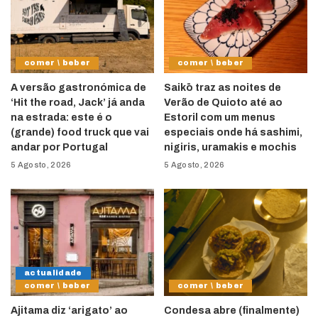
comer \ beber
comer \ beber
A versão gastronómica de
Saikō traz as noites de
‘Hit the road, Jack’ já anda
Verão de Quioto até ao
na estrada: este é o
Estoril com um menus
(grande) food truck que vai
especiais onde há sashimi,
andar por Portugal
nigiris, uramakis e mochis
5 Agosto, 2026
5 Agosto, 2026
actualidade
comer \ beber
comer \ beber
Ajitama diz ‘arigato’ ao
Condesa abre (finalmente)