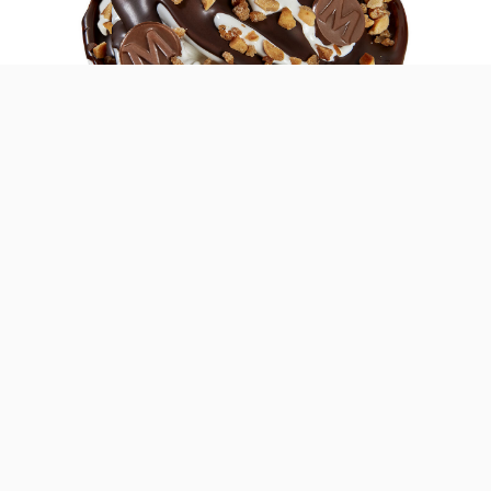
Chocolate e avelã é aquela mistura que não
falha. É esta a mais recente combinação da
Olá: um gelado Magnum Swirl com Praliné de
Avelã.
Se gosta de
Nutella
ou de
Kinder
Bueno, a Olá tem
agora um novo gelado swirl capaz de lhe encher as
medidas: Praliné de Avelã, numa combinação entre
chocolate e este fruto seco.
Este swirl tem, na sua base, gelado de baunilha, sobre o