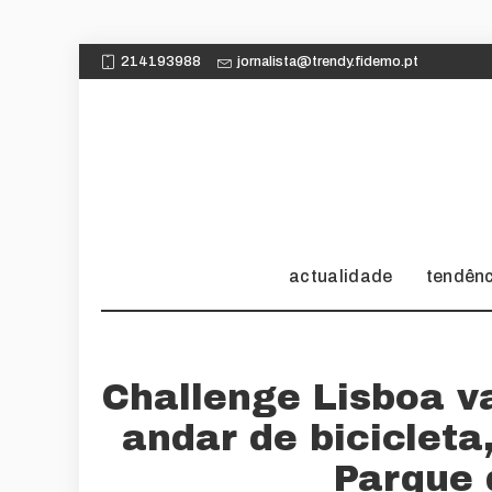
214193988
jornalista@trendy.fidemo.pt
actualidade
tendên
Challenge Lisboa v
andar de bicicleta
Parque 