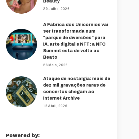
Beauty
29 Julho, 2026
A Fábrica dos Unicórnios vai
ser transformada num
“parque de diversões” para
IA, arte digital e NFT: a NFC
Summit está de volta ao
Beato
26 Maio, 2026
Ataque de nostalgia: mais de
dez mil gravações raras de
concertos chegam ao
Internet Archive
15 Abril, 2026
Powered by: