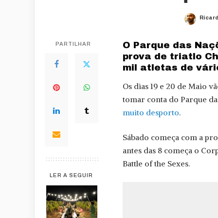
Ricar
Poste
by
O Parque das Naçõ
PARTILHAR
prova de triatlo C
mil atletas de vári
Os dias 19 e 20 de Maio vã
tomar conta do Parque d
muito desporto
.
Sábado começa com a prova
antes das 8 começa o Corp
Battle of the Sexes.
LER A SEGUIR