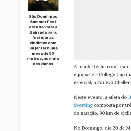
São Domingos
Summer Fest
está de volta à
Bairrada para
festejar as
vindimas com
um jantar numa
mesa de 50
metros, no meio
das vinhas
A manhã fecha com Team R
equipas e a College Cup (p
especial, o #onev3 Challen
Neste evento, a atleta do
B
Sporting
composta por três
de natação, 90 km de cicli
No Domingo, dia 20 de Ma