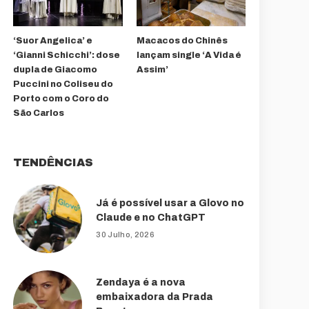
‘Suor Angelica’ e
Macacos do Chinês
‘Gianni Schicchi’: dose
lançam single ‘A Vida é
dupla de Giacomo
Assim’
Puccini no Coliseu do
Porto com o Coro do
São Carlos
TENDÊNCIAS
Já é possível usar a Glovo no
Claude e no ChatGPT
30 Julho, 2026
Zendaya é a nova
embaixadora da Prada