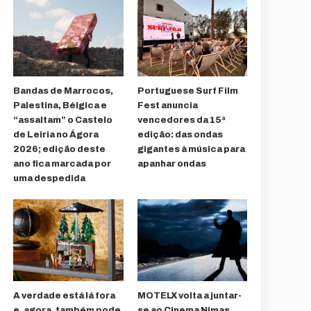
Bandas de Marrocos,
Portuguese Surf Film
Palestina, Bélgica e
Fest anuncia
“assaltam” o Castelo
vencedores da 15ª
de Leiria no Ágora
edição: das ondas
2026; edição deste
gigantes à música para
ano fica marcada por
apanhar ondas
uma despedida
A verdade está lá fora
MOTELX volta a juntar-
e, agora, também pode
se ao Cinema Nimas