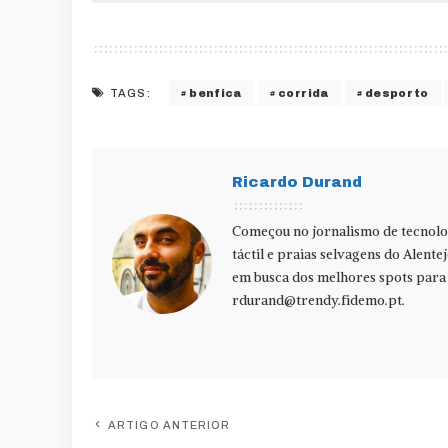
benfica
corrida
desporto
TAGS:
Ricardo Durand
Começou no jornalismo de tecnolog
táctil e praias selvagens do Alente
em busca dos melhores spots para f
rdurand@trendy.fidemo.pt
.
ARTIGO ANTERIOR