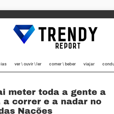
cias
ver \ ouvir \ ler
comer \ beber
viajar
condu
ai meter toda a gente a
, a correr e a nadar no
das Nações