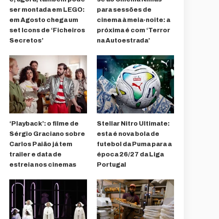
ser montada em LEGO:
para sessões de
em Agosto chega um
cinema à meia-noite: a
set Icons de ‘Ficheiros
próxima é com ‘Terror
Secretos’
na Autoestrada’
‘Playback’: o filme de
Stellar Nitro Ultimate:
Sérgio Graciano sobre
esta é nova bola de
Carlos Paião já tem
futebol da Puma para a
trailer e data de
época 26/27 da Liga
estreia nos cinemas
Portugal