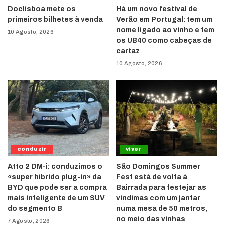
Doclisboa mete os
Há um novo festival de
primeiros bilhetes à venda
Verão em Portugal: tem um
nome ligado ao vinho e tem
10 Agosto, 2026
os UB40 como cabeças de
cartaz
10 Agosto, 2026
conduzir
viver
Atto 2 DM-i: conduzimos o
São Domingos Summer
«super híbrido plug-in» da
Fest está de volta à
BYD que pode ser a compra
Bairrada para festejar as
mais inteligente de um SUV
vindimas com um jantar
do segmento B
numa mesa de 50 metros,
no meio das vinhas
7 Agosto, 2026