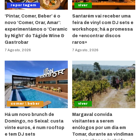
reportagem
viver
‘Pintar, Comer, Beber’ é o
Santarém vai receber uma
novo ‘Comer, Orar, Amar’:
feira de vinyl com DJ sets e
experimentámos o ‘Ceramic
workshops; há a promessa
by Night’ do Tágide Wine &
de «encontrar discos
Gastrobar
raros»
7 Agosto, 2026
7 Agosto, 2026
comer \ beber
viver
Há um novo brunch de
Margaval convida
Domingo, no Seixal: custa
visitantes a serem
vinte euros, é num rooftop
enólogos por um dia em
e tem DJ sets
Tomar, durante as vindimas