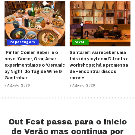
reportagem
viver
‘Pintar, Comer, Beber’ é o
Santarém vai receber uma
novo ‘Comer, Orar, Amar’:
feira de vinyl com DJ sets e
experimentámos o ‘Ceramic
workshops; há a promessa
by Night’ do Tágide Wine &
de «encontrar discos
Gastrobar
raros»
7 Agosto, 2026
7 Agosto, 2026
Out Fest passa para o início
de Verão mas continua por