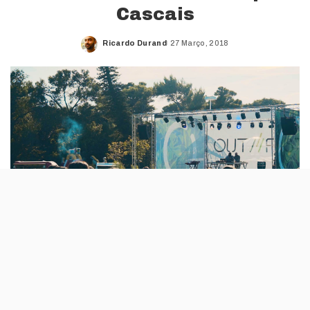
Cascais
Ricardo Durand
27 Março, 2018
Posted
by
Em 2017, o Out Fest tinha acontecido a 9 e 10
de Setembro e acabou por ser uma das
chaves que fechou a porta dos festivais de