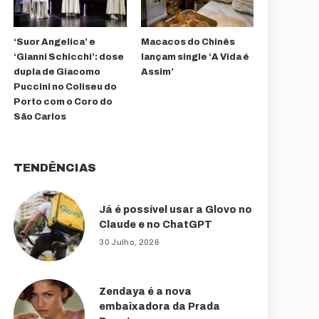
‘Suor Angelica’ e
Macacos do Chinês
‘Gianni Schicchi’: dose
lançam single ‘A Vida é
dupla de Giacomo
Assim’
Puccini no Coliseu do
Porto com o Coro do
São Carlos
TENDÊNCIAS
Já é possível usar a Glovo no
Claude e no ChatGPT
30 Julho, 2026
Zendaya é a nova
embaixadora da Prada