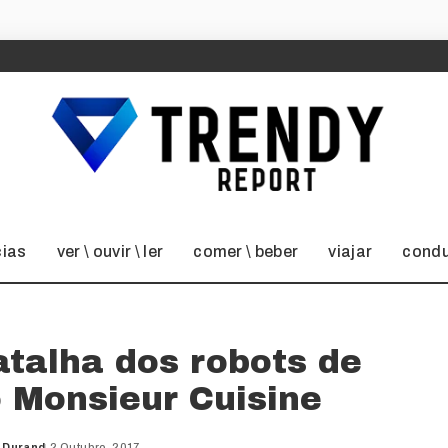
cias
ver \ ouvir \ ler
comer \ beber
viajar
condu
batalha dos robots de
 Monsieur Cuisine
 Durand
2 Outubro, 2017