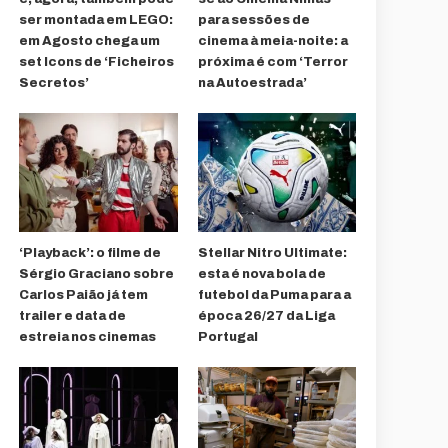
ser montada em LEGO:
para sessões de
em Agosto chega um
cinema à meia-noite: a
set Icons de ‘Ficheiros
próxima é com ‘Terror
Secretos’
na Autoestrada’
‘Playback’: o filme de
Stellar Nitro Ultimate:
Sérgio Graciano sobre
esta é nova bola de
Carlos Paião já tem
futebol da Puma para a
trailer e data de
época 26/27 da Liga
estreia nos cinemas
Portugal