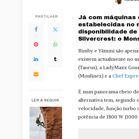
Posted
by
Já com máquinas 
PARTILHAR
estabelecidas no 
disponibilidade d
Silvercrest: o Mon
Bimby e Yämmi são apenas
existem actualmente no m
(Taurus), a LadyMaxx Gour
(Moulinex) e a
Chef Expre
É num panorama cheio de 
alternativa tem, segundo 
LER A SEGUIR
velocidade, função turbo
potência de 1800 W (1000 