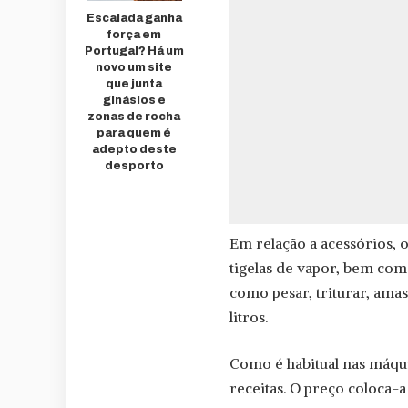
Escalada ganha
força em
Portugal? Há um
novo um site
que junta
ginásios e
zonas de rocha
para quem é
adepto deste
desporto
Em relação a acessórios, o
tigelas de vapor, bem com
como pesar, triturar, amas
litros.
Como é habitual nas máquin
receitas. O preço coloca-a