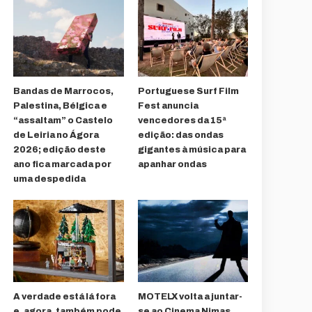
Bandas de Marrocos,
Portuguese Surf Film
Palestina, Bélgica e
Fest anuncia
“assaltam” o Castelo
vencedores da 15ª
de Leiria no Ágora
edição: das ondas
2026; edição deste
gigantes à música para
ano fica marcada por
apanhar ondas
uma despedida
A verdade está lá fora
MOTELX volta a juntar-
e, agora, também pode
se ao Cinema Nimas