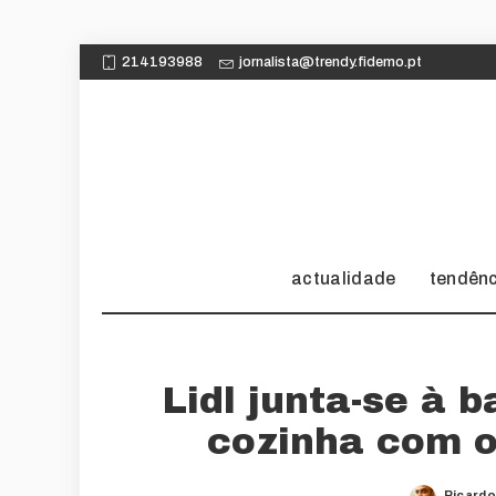
214193988
jornalista@trendy.fidemo.pt
actualidade
tendên
Lidl junta-se à 
cozinha com o
Ricardo