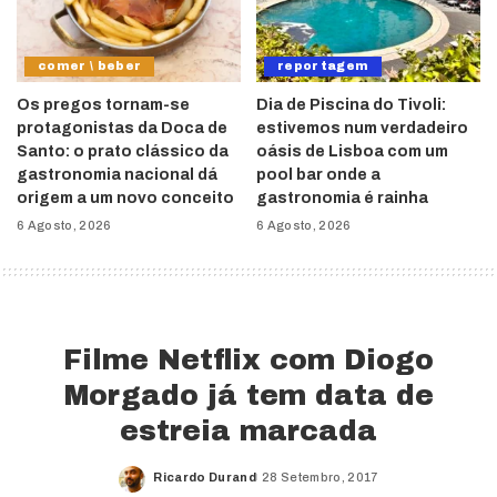
comer \ beber
reportagem
Os pregos tornam-se
Dia de Piscina do Tivoli:
protagonistas da Doca de
estivemos num verdadeiro
Santo: o prato clássico da
oásis de Lisboa com um
gastronomia nacional dá
pool bar onde a
origem a um novo conceito
gastronomia é rainha
6 Agosto, 2026
6 Agosto, 2026
Filme Netflix com Diogo
Morgado já tem data de
estreia marcada
Ricardo Durand
28 Setembro, 2017
Posted