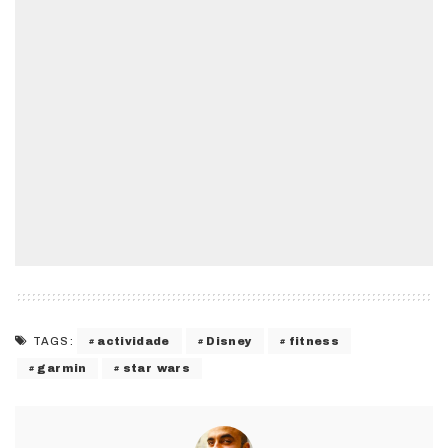
actividade
Disney
fitness
TAGS:
garmin
star wars