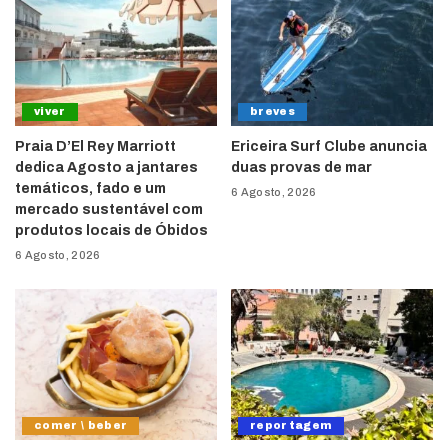
viver
breves
Praia D’El Rey Marriott
Ericeira Surf Clube anuncia
dedica Agosto a jantares
duas provas de mar
temáticos, fado e um
6 Agosto, 2026
mercado sustentável com
produtos locais de Óbidos
6 Agosto, 2026
comer \ beber
reportagem