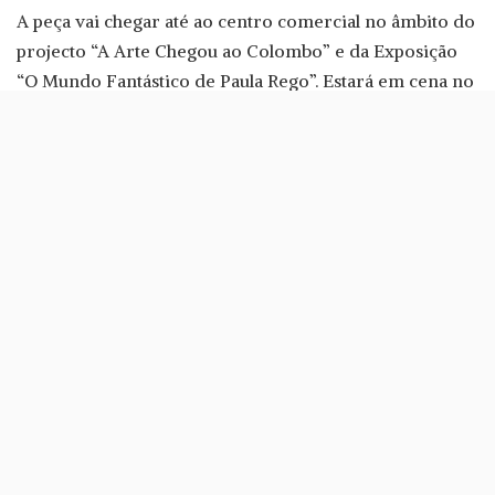
A peça vai chegar até ao centro comercial no âmbito do
projecto “A Arte Chegou ao Colombo” e da Exposição
“O Mundo Fantástico de Paula Rego”. Estará em cena no
próximo dia 9 de Setembro, às 19 horas, na Praça
Central do Colombo. De acordo com a organização,
promete surpreender pela «originalidade que sustenta
a sua dinâmica e que irá estar em perfeita sintonia com
a estrutura expositiva que acolhe a Exposição da
artista».
O elenco da peça conta com Ruy de Carvalho enquanto
narrador; FF no papel de Peter Pan; Bárbara Branco
enquanto Wendy ou Henrique Carvalho no papel de
Estrelado, por exemplo. Ao elenco juntam-se também
os dois jovens vencedores do
casting que foi realizado
pelo Teatro Experimental de Cascais
, em parceria com
o Colombo – João Fialho (Adeusinho) e Catarina Robim