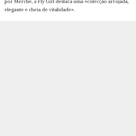
por Merche, a Fly Girl destaca uma «colecção arrojada,
elegante e cheia de vitalidade».