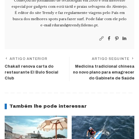
Começou no jornalismo de tecnologias em 2005 e tem interesse
especial por gadgets com ecrã táctil e praias selvagens do Alentejo.
É editor do site Trendy e faz regularmente viagens pelo País em
busca dos melhores spots para fazer surf. Pode falar com ele pelo
e-mail
rdurand@trendy.fidemo.pt
.
ARTIGO ANTERIOR
ARTIGO SEGUINTE
Chakall renova carta do
Medicina tradicional chinesa
restaurante El Bulo Social
no novo plano para emagrecer
Club
do Gabinete de Saúde
Também lhe pode interessar