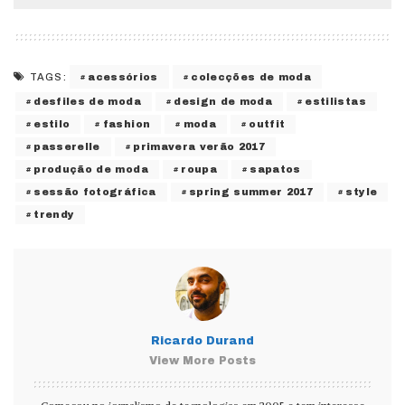
acessórios
colecções de moda
TAGS:
desfiles de moda
design de moda
estilistas
estilo
fashion
moda
outfit
passerelle
primavera verão 2017
produção de moda
roupa
sapatos
sessão fotográfica
spring summer 2017
style
trendy
Ricardo Durand
View More Posts