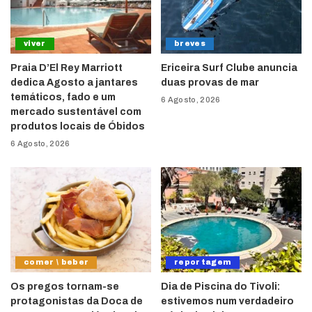
viver
breves
Praia D’El Rey Marriott
Ericeira Surf Clube anuncia
dedica Agosto a jantares
duas provas de mar
temáticos, fado e um
6 Agosto, 2026
mercado sustentável com
produtos locais de Óbidos
6 Agosto, 2026
comer \ beber
reportagem
Os pregos tornam-se
Dia de Piscina do Tivoli:
protagonistas da Doca de
estivemos num verdadeiro