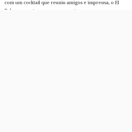
com um cocktail que reuniu amigos e imprensa, o El
Bulo apresenta a sua nova ementa.
O restaurante de Chakall (chef que esteve durante muito
tempo associado ao
Volver de Carne Y Alma
) tem novos
pratos que se inspiram na gastronomia de quatro
países.