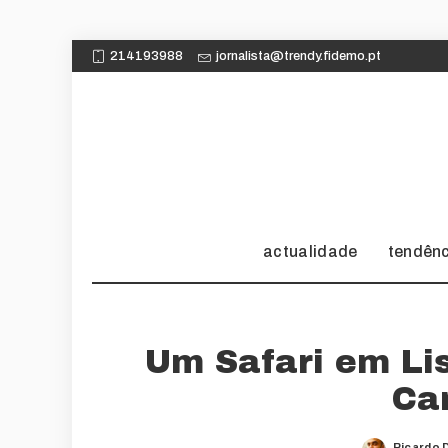
214193988
jornalista@trendy.fidemo.pt
actualidade
tendên
Um Safari em Li
Ca
Ricardo 