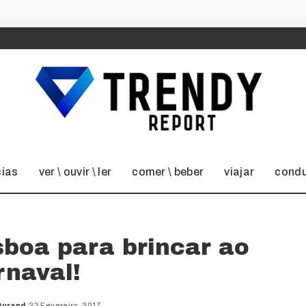
cias
ver \ ouvir \ ler
comer \ beber
viajar
condu
sboa para brincar ao
rnaval!
Durand
22 Fevereiro, 2017