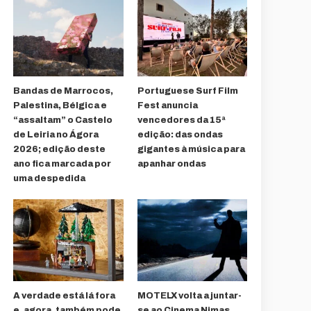
Bandas de Marrocos,
Portuguese Surf Film
Palestina, Bélgica e
Fest anuncia
“assaltam” o Castelo
vencedores da 15ª
de Leiria no Ágora
edição: das ondas
2026; edição deste
gigantes à música para
ano fica marcada por
apanhar ondas
uma despedida
A verdade está lá fora
MOTELX volta a juntar-
e, agora, também pode
se ao Cinema Nimas