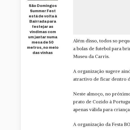
São Domingos
Summer Fest
está de volta à
Bairrada para
festejar as
vindimas com
um jantar numa
Além disso, todos so pequ
mesa de 50
metros, no meio
a bolas de futebol para b
das vinhas
Museu da Carris.
A organização sugere aind
atractivo de ficar dentro 
Neste almoço, no próximo
prato de Cozido à Portug
apenas válida para criança
A organização da Festa BO