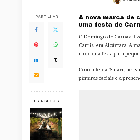
Posted
by
A nova marca de c
PARTILHAR
uma festa de Carn
O Domingo de Carnaval va
Carris, em Alcântara. A m
com uma festa para pequeno
Com o tema ‘Safari’, acti
pinturas faciais e a prese
LER A SEGUIR