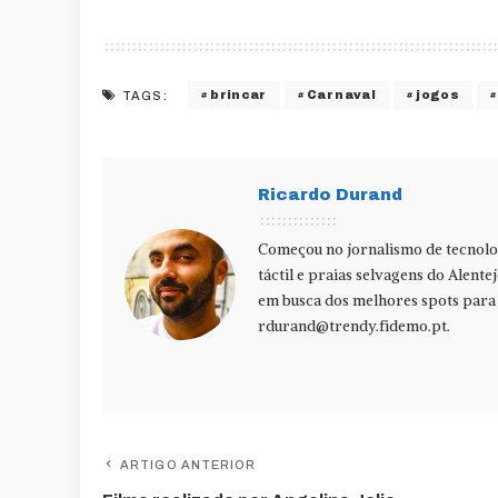
brincar
Carnaval
jogos
TAGS:
Ricardo Durand
Começou no jornalismo de tecnolog
táctil e praias selvagens do Alente
em busca dos melhores spots para f
rdurand@trendy.fidemo.pt
.
ARTIGO ANTERIOR