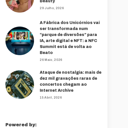
Beauty
29 Julho, 2026
A Fábrica dos Unicórnios vai
ser transformada num
“parque de diversões” para
IA, arte digital e NFT: a NFC
Summit está de volta ao
Beato
26 Maio, 2026
Ataque de nostalgia: mais de
dez mil gravações raras de
concertos chegam ao
Internet Archive
15 Abril, 2026
Powered by: