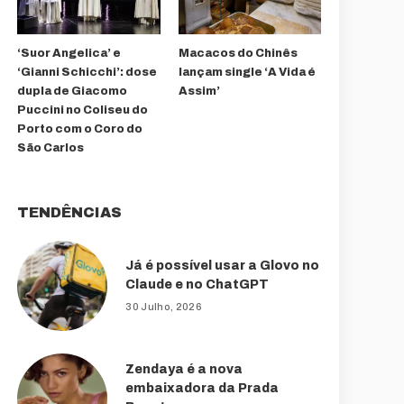
‘Suor Angelica’ e
Macacos do Chinês
‘Gianni Schicchi’: dose
lançam single ‘A Vida é
dupla de Giacomo
Assim’
Puccini no Coliseu do
Porto com o Coro do
São Carlos
TENDÊNCIAS
Já é possível usar a Glovo no
Claude e no ChatGPT
30 Julho, 2026
Zendaya é a nova
embaixadora da Prada