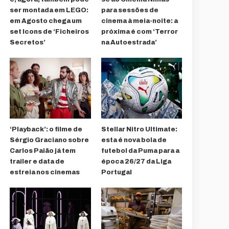
ser montada em LEGO:
para sessões de
em Agosto chega um
cinema à meia-noite: a
set Icons de ‘Ficheiros
próxima é com ‘Terror
Secretos’
na Autoestrada’
‘Playback’: o filme de
Stellar Nitro Ultimate:
Sérgio Graciano sobre
esta é nova bola de
Carlos Paião já tem
futebol da Puma para a
trailer e data de
época 26/27 da Liga
estreia nos cinemas
Portugal