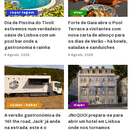
reportagem
viver
Dia de Piscina do Tivoli:
Forte de Gaia abre o Pool
estivemos num verdadeiro
Terrace a visitantes com
oásis de Lisboa com um
nova carta de almoço para
pool bar onde a
os dias de Verão – há bowls,
gastronomia é rainha
saladas e sanduíches
6 Agosto, 2026
6 Agosto, 2026
comer \ beber
viajar
A versão gastronómica de
JNcQUOI prepara-se para
‘Hit the road, Jack’ já anda
abrir um hotel em Lisboa
na estrada: este é o
onde nos tornamos