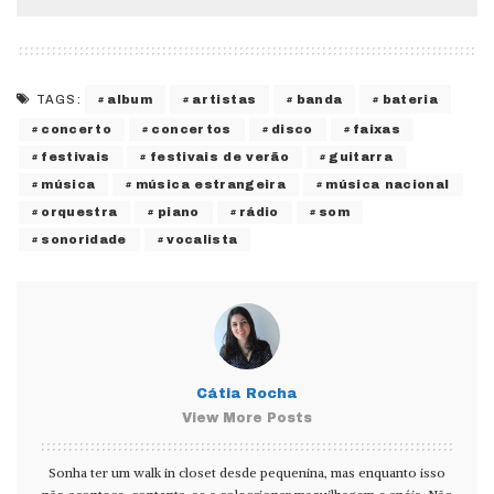
album
artistas
banda
bateria
TAGS:
concerto
concertos
disco
faixas
festivais
festivais de verão
guitarra
música
música estrangeira
música nacional
orquestra
piano
rádio
som
sonoridade
vocalista
Cátia Rocha
View More Posts
Sonha ter um walk in closet desde pequenina, mas enquanto isso