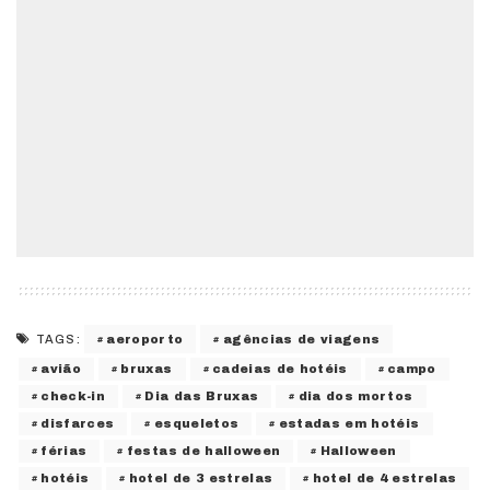
aeroporto
agências de viagens
TAGS:
avião
bruxas
cadeias de hotéis
campo
check-in
Dia das Bruxas
dia dos mortos
disfarces
esqueletos
estadas em hotéis
férias
festas de halloween
Halloween
hotéis
hotel de 3 estrelas
hotel de 4 estrelas