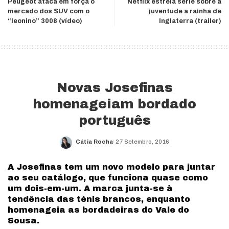
Peugeot ataca em força o
Netflix estreia série sobre a
mercado dos SUV com o
juventude a rainha de
“leonino” 3008 (vídeo)
Inglaterra (trailer)
Novas Josefinas
homenageiam bordado
português
Cátia Rocha
27 Setembro, 2016
Posted
by
A Josefinas tem um novo modelo para juntar
ao seu catálogo, que funciona quase como
um dois-em-um. A marca junta-se à
tendência das ténis brancos, enquanto
homenageia as bordadeiras do Vale do
Sousa.