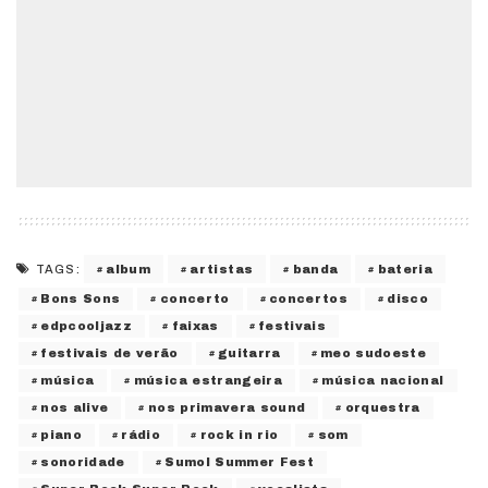
album
artistas
banda
bateria
TAGS:
Bons Sons
concerto
concertos
disco
edpcooljazz
faixas
festivais
festivais de verão
guitarra
meo sudoeste
música
música estrangeira
música nacional
nos alive
nos primavera sound
orquestra
piano
rádio
rock in rio
som
sonoridade
Sumol Summer Fest