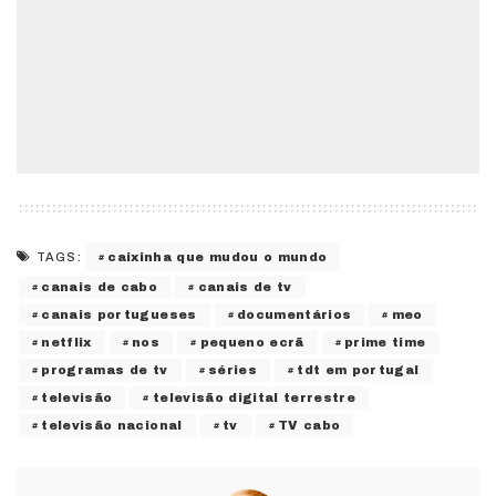
caixinha que mudou o mundo
TAGS:
canais de cabo
canais de tv
canais portugueses
documentários
meo
netflix
nos
pequeno ecrã
prime time
programas de tv
séries
tdt em portugal
televisão
televisão digital terrestre
televisão nacional
tv
TV cabo