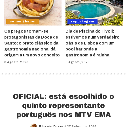
comer \ beber
reportagem
Os pregos tornam-se
Dia de Piscina do Tivoli:
protagonistas da Doca de
estivemos num verdadeiro
Santo: o prato clássico da
oásis de Lisboa com um
gastronomia nacional dá
pool bar onde a
origem a um novo conceito
gastronomia é rainha
6 Agosto, 2026
6 Agosto, 2026
OFICIAL: está escolhido o
quinto representante
português nos MTV EMA
Ricardo Durand
27 Setembro, 2016