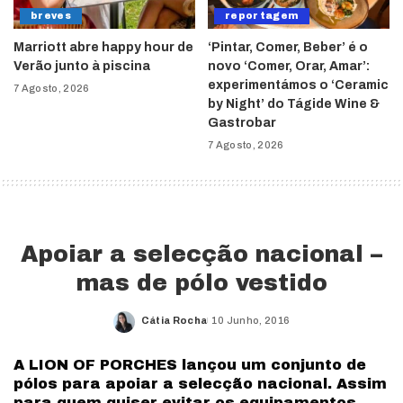
breves
reportagem
Marriott abre happy hour de
‘Pintar, Comer, Beber’ é o
Verão junto à piscina
novo ‘Comer, Orar, Amar’:
experimentámos o ‘Ceramic
7 Agosto, 2026
by Night’ do Tágide Wine &
Gastrobar
7 Agosto, 2026
Apoiar a selecção nacional –
mas de pólo vestido
Cátia Rocha
10 Junho, 2016
Posted
by
A LION OF PORCHES lançou um conjunto de
pólos para apoiar a selecção nacional. Assim
para quem quiser evitar os equipamentos