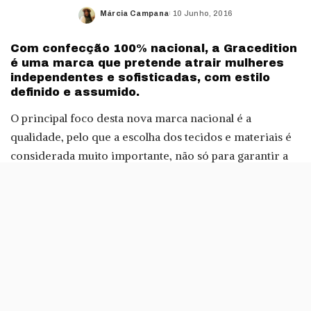
Márcia Campana
10 Junho, 2016
Posted
by
Com confecção 100% nacional, a Gracedition
é uma marca que pretende atrair mulheres
independentes e sofisticadas, com estilo
definido e assumido.
O principal foco desta nova marca nacional é a
qualidade, pelo que a escolha dos tecidos e materiais é
considerada muito importante, não só para garantir a
durabilidade das peças, como também o seu conforto.
Segundo os responsáveis pela marca, a mulher
Gracedition
segue as tendências de moda
internacionais, mas procura sempre adaptá-las, para as
usar de forma original, razão pela qual o mote da marca
é: Be trendy, but be original.
A inspiração é urbana e moderna, com edições