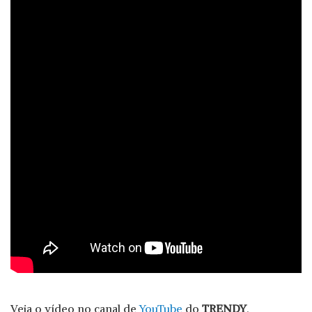
Veja o vídeo no canal de
YouTube
do
TRENDY
.