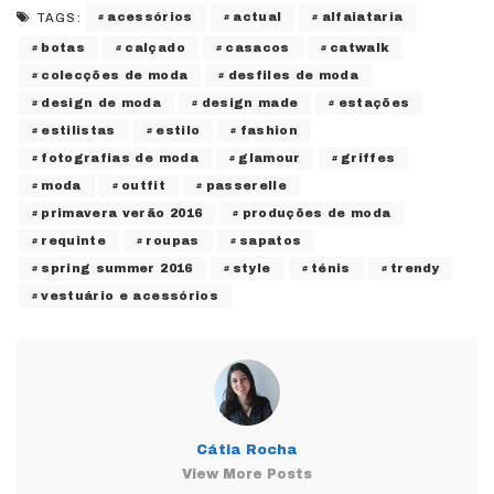
acessórios
actual
alfaiataria
TAGS:
botas
calçado
casacos
catwalk
colecções de moda
desfiles de moda
design de moda
design made
estações
estilistas
estilo
fashion
fotografias de moda
glamour
griffes
moda
outfit
passerelle
primavera verão 2016
produções de moda
requinte
roupas
sapatos
spring summer 2016
style
ténis
trendy
vestuário e acessórios
Cátia Rocha
View More Posts