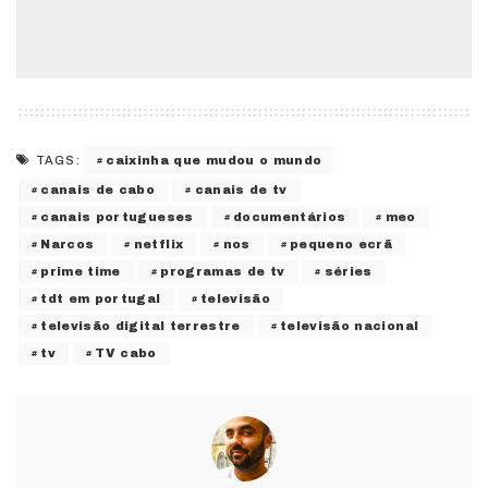
caixinha que mudou o mundo
TAGS:
canais de cabo
canais de tv
canais portugueses
documentários
meo
Narcos
netflix
nos
pequeno ecrã
prime time
programas de tv
séries
tdt em portugal
televisão
televisão digital terrestre
televisão nacional
tv
TV cabo