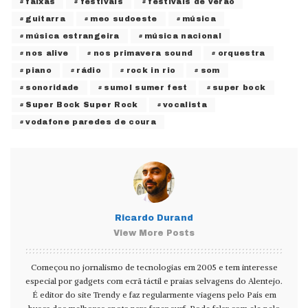
faixas
festivais
festivais de verão
guitarra
meo sudoeste
música
música estrangeira
música nacional
nos alive
nos primavera sound
orquestra
piano
rádio
rock in rio
som
sonoridade
sumol sumer fest
super bock
Super Bock Super Rock
vocalista
vodafone paredes de coura
Ricardo Durand
View More Posts
Começou no jornalismo de tecnologias em 2005 e tem interesse
especial por gadgets com ecrã táctil e praias selvagens do Alentejo.
É editor do site Trendy e faz regularmente viagens pelo País em