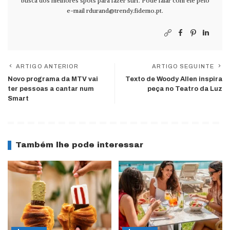
busca dos melhores spots para fazer surf. Pode falar com ele pelo
e-mail
rdurand@trendy.fidemo.pt
.
ARTIGO ANTERIOR
ARTIGO SEGUINTE
Novo programa da MTV vai
Texto de Woody Allen inspira
ter pessoas a cantar num
peça no Teatro da Luz
Smart
Também lhe pode interessar