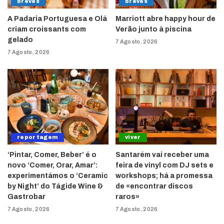
breves
breves
A Padaria Portuguesa e Olá
Marriott abre happy hour de
criam croissants com
Verão junto à piscina
gelado
7 Agosto, 2026
7 Agosto, 2026
reportagem
viver
‘Pintar, Comer, Beber’ é o
Santarém vai receber uma
novo ‘Comer, Orar, Amar’:
feira de vinyl com DJ sets e
experimentámos o ‘Ceramic
workshops; há a promessa
by Night’ do Tágide Wine &
de «encontrar discos
Gastrobar
raros»
7 Agosto, 2026
7 Agosto, 2026