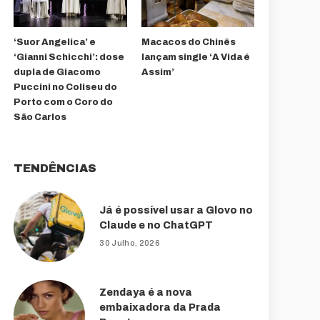
‘Suor Angelica’ e
Macacos do Chinês
‘Gianni Schicchi’: dose
lançam single ‘A Vida é
dupla de Giacomo
Assim’
Puccini no Coliseu do
Porto com o Coro do
São Carlos
TENDÊNCIAS
Já é possível usar a Glovo no
Claude e no ChatGPT
30 Julho, 2026
Zendaya é a nova
embaixadora da Prada