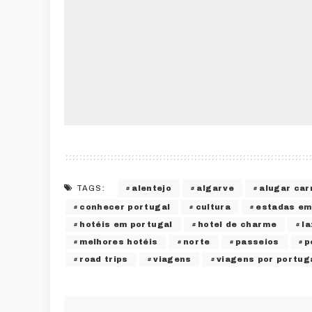
alentejo
algarve
alugar car
TAGS:
conhecer portugal
cultura
estadas em
hotéis em portugal
hotel de charme
la
melhores hotéis
norte
passeios
p
road trips
viagens
viagens por portug