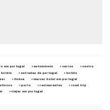
ro em portugal
automóveis
carros
centro
 hotéis
estradas de portugal
hotéis
zer
lisboa
marcar hotel em portugal
etiscos
porto
restaurantes
road trip
al
viajar em portugal