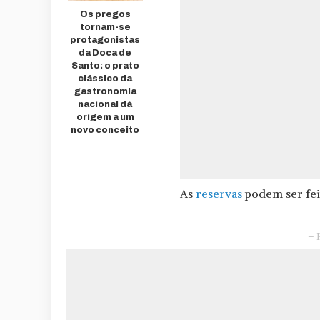
Os pregos
tornam-se
protagonistas
da Doca de
Santo: o prato
clássico da
gastronomia
nacional dá
origem a um
novo conceito
As
reservas
podem ser fei
– 