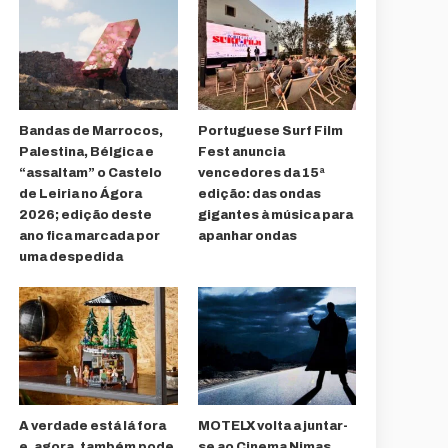
Bandas de Marrocos,
Portuguese Surf Film
Palestina, Bélgica e
Fest anuncia
“assaltam” o Castelo
vencedores da 15ª
de Leiria no Ágora
edição: das ondas
2026; edição deste
gigantes à música para
ano fica marcada por
apanhar ondas
uma despedida
A verdade está lá fora
MOTELX volta a juntar-
e, agora, também pode
se ao Cinema Nimas