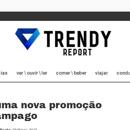
cias
ver \ ouvir \ ler
comer \ beber
viajar
condu
uma nova promoção
âmpago
 Rocha
29 Março, 2016