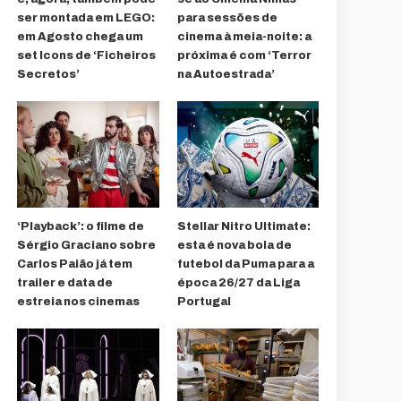
ser montada em LEGO:
para sessões de
em Agosto chega um
cinema à meia-noite: a
set Icons de ‘Ficheiros
próxima é com ‘Terror
Secretos’
na Autoestrada’
‘Playback’: o filme de
Stellar Nitro Ultimate:
Sérgio Graciano sobre
esta é nova bola de
Carlos Paião já tem
futebol da Puma para a
trailer e data de
época 26/27 da Liga
estreia nos cinemas
Portugal