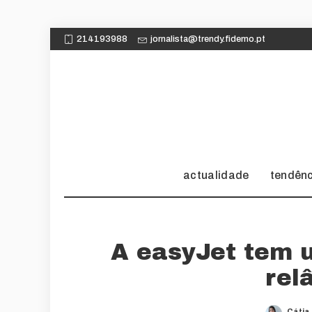
214193988
jornalista@trendy.fidemo.pt
actualidade
tendên
A easyJet tem 
rel
Cátia