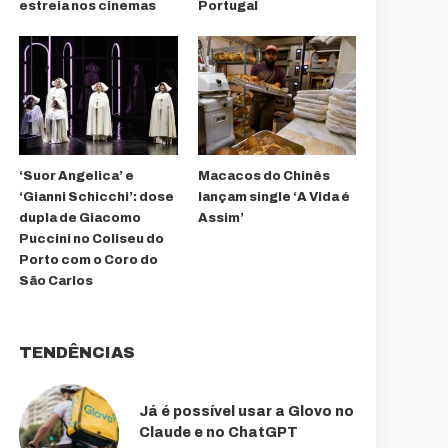
estreia nos cinemas
Portugal
‘Suor Angelica’ e
Macacos do Chinês
‘Gianni Schicchi’: dose
lançam single ‘A Vida é
dupla de Giacomo
Assim’
Puccini no Coliseu do
Porto com o Coro do
São Carlos
TENDÊNCIAS
Já é possível usar a Glovo no
Claude e no ChatGPT