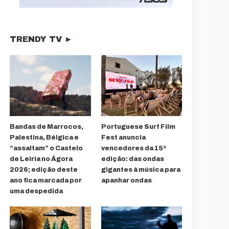
TRENDY TV ►
Bandas de Marrocos,
Portuguese Surf Film
Palestina, Bélgica e
Fest anuncia
“assaltam” o Castelo
vencedores da 15ª
de Leiria no Ágora
edição: das ondas
2026; edição deste
gigantes à música para
ano fica marcada por
apanhar ondas
uma despedida