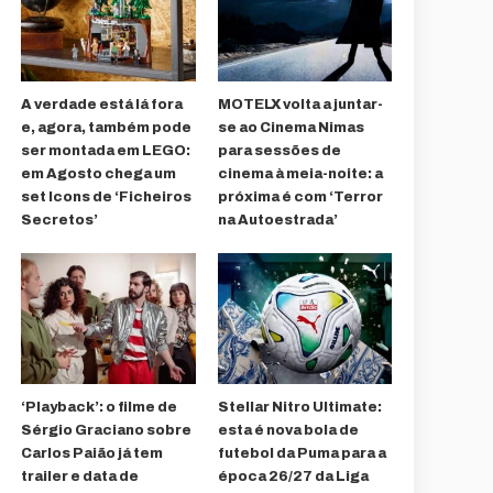
A verdade está lá fora
MOTELX volta a juntar-
e, agora, também pode
se ao Cinema Nimas
ser montada em LEGO:
para sessões de
em Agosto chega um
cinema à meia-noite: a
set Icons de ‘Ficheiros
próxima é com ‘Terror
Secretos’
na Autoestrada’
‘Playback’: o filme de
Stellar Nitro Ultimate:
Sérgio Graciano sobre
esta é nova bola de
Carlos Paião já tem
futebol da Puma para a
trailer e data de
época 26/27 da Liga