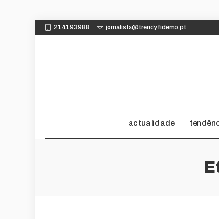
214193988
jornalista@trendy.fidemo.pt
actualidade
tendên
E