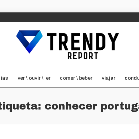
cias
ver \ ouvir \ ler
comer \ beber
viajar
condu
tiqueta:
conhecer portug