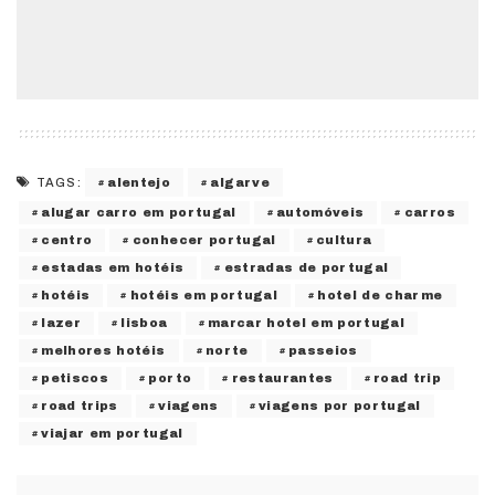
alentejo
algarve
TAGS:
alugar carro em portugal
automóveis
carros
centro
conhecer portugal
cultura
estadas em hotéis
estradas de portugal
hotéis
hotéis em portugal
hotel de charme
lazer
lisboa
marcar hotel em portugal
melhores hotéis
norte
passeios
petiscos
porto
restaurantes
road trip
road trips
viagens
viagens por portugal
viajar em portugal