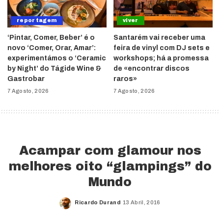
reportagem
viver
‘Pintar, Comer, Beber’ é o
Santarém vai receber uma
novo ‘Comer, Orar, Amar’:
feira de vinyl com DJ sets e
experimentámos o ‘Ceramic
workshops; há a promessa
by Night’ do Tágide Wine &
de «encontrar discos
Gastrobar
raros»
7 Agosto, 2026
7 Agosto, 2026
Acampar com glamour nos
melhores oito “glampings” do
Mundo
Ricardo Durand
13 Abril, 2016
Posted
by