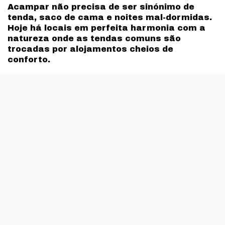
Acampar não precisa de ser sinónimo de
tenda, saco de cama e noites mal-dormidas.
Hoje há locais em perfeita harmonia com a
natureza onde as tendas comuns são
trocadas por alojamentos cheios de
conforto.
‘Glamping’ é um nome que surge depois da junção das
palavras inglesas ‘glamorous’ e ‘camping’; o conceito
reflecte-se numa nova vaga de empreendimentos que
têm surgido um pouco por todo o mundo e também em
Portugal.
Este modelo de turismo ecológico combina eco-
estruturas, integradas no ambiente, com o conforto,
luxos e serviços típicos de um hotel. O Trivago e o
TRENDY mostram-lhe uma selecção com os 8 melhores
glampings do mundo.