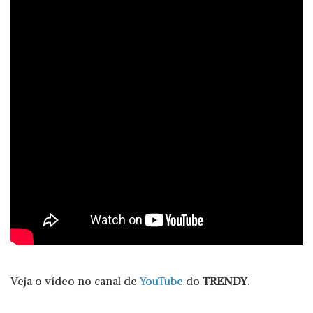
Veja o vídeo no canal de
YouTube
do
TRENDY
.