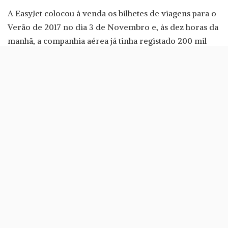
A EasyJet colocou à venda os bilhetes de viagens para o
Verão de 2017 no dia 3 de Novembro e, às dez horas da
manhã, a companhia aérea já tinha registado 200 mil
lugares.
No mesmo dia, a empresa atingiu outro número: 24
milhões de bilhetes vendidos desde sempre, através do
site.