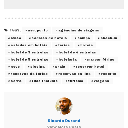
aeroporto
agências de viagens
TAGS:
avião
cadeias de hotéis
campo
check-in
estadas em hotéis
férias
hotéis
hotel de 3 estrelas
hotel de 4 estrelas
hotel de 5 estrelas
hotelaria
marcar férias
neve
piscina
praia
reservar hotel
reservas de férias
reservas on-line
resorts
serra
tudo incluído
turismo
viagens
Ricardo Durand
View More Posts