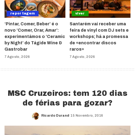
reportagem
viver
‘Pintar, Comer, Beber’ é o
Santarém vai receber uma
novo ‘Comer, Orar, Amar’:
feira de vinyl com DJ sets e
experimentámos o ‘Ceramic
workshops; há a promessa
by Night’ do Tágide Wine &
de «encontrar discos
Gastrobar
raros»
7 Agosto, 2026
7 Agosto, 2026
MSC Cruzeiros: tem 120 dias
de férias para gozar?
Ricardo Durand
15 Novembro, 2016
Posted
by