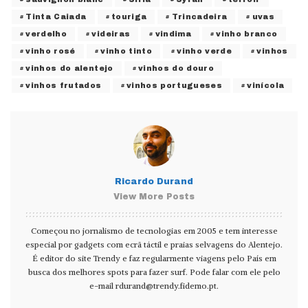
Tinta Caiada
touriga
Trincadeira
uvas
verdelho
videiras
vindima
vinho branco
vinho rosé
vinho tinto
vinho verde
vinhos
vinhos do alentejo
vinhos do douro
vinhos frutados
vinhos portugueses
vinícola
Ricardo Durand
View More Posts
Começou no jornalismo de tecnologias em 2005 e tem interesse
especial por gadgets com ecrã táctil e praias selvagens do Alentejo.
É editor do site Trendy e faz regularmente viagens pelo País em
busca dos melhores spots para fazer surf. Pode falar com ele pelo
e-mail
rdurand@trendy.fidemo.pt
.