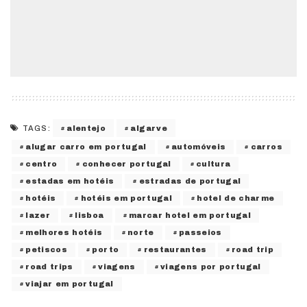
alentejo
algarve
TAGS:
alugar carro em portugal
automóveis
carros
centro
conhecer portugal
cultura
estadas em hotéis
estradas de portugal
hotéis
hotéis em portugal
hotel de charme
lazer
lisboa
marcar hotel em portugal
melhores hotéis
norte
passeios
petiscos
porto
restaurantes
road trip
road trips
viagens
viagens por portugal
viajar em portugal