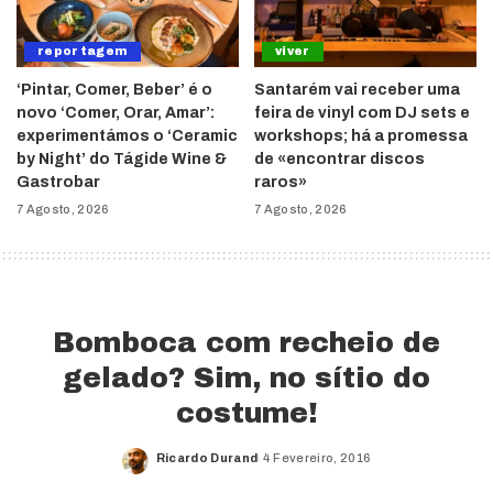
reportagem
viver
‘Pintar, Comer, Beber’ é o
Santarém vai receber uma
novo ‘Comer, Orar, Amar’:
feira de vinyl com DJ sets e
experimentámos o ‘Ceramic
workshops; há a promessa
by Night’ do Tágide Wine &
de «encontrar discos
Gastrobar
raros»
7 Agosto, 2026
7 Agosto, 2026
Bomboca com recheio de
gelado? Sim, no sítio do
costume!
Ricardo Durand
4 Fevereiro, 2016
Posted
by