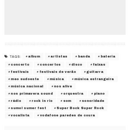
album
artistas
banda
bateria
TAGS:
concerto
concertos
disco
faixas
festivais
festivais de verão
guitarra
meo sudoeste
música
música estrangeira
música nacional
nos alive
nos primavera sound
orquestra
piano
rádio
rock in rio
som
sonoridade
sumol sumer fest
Super Bock Super Rock
vocalista
vodafone paredes de coura