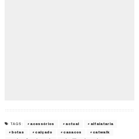
acessórios
actual
alfaiataria
TAGS:
botas
calçado
casacos
catwalk