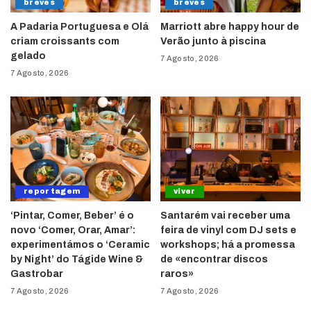
breves
breves
A Padaria Portuguesa e Olá
Marriott abre happy hour de
criam croissants com
Verão junto à piscina
gelado
7 Agosto, 2026
7 Agosto, 2026
reportagem
viver
‘Pintar, Comer, Beber’ é o
Santarém vai receber uma
novo ‘Comer, Orar, Amar’:
feira de vinyl com DJ sets e
experimentámos o ‘Ceramic
workshops; há a promessa
by Night’ do Tágide Wine &
de «encontrar discos
Gastrobar
raros»
7 Agosto, 2026
7 Agosto, 2026