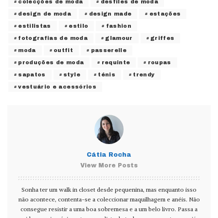
colecções de moda
desfiles de moda
design de moda
design made
estações
estilistas
estilo
fashion
fotografias de moda
glamour
griffes
moda
outfit
passerelle
produções de moda
requinte
roupas
sapatos
style
ténis
trendy
vestuário e acessórios
Cátia Rocha
View More Posts
Sonha ter um walk in closet desde pequenina, mas enquanto isso
não acontece, contenta-se a coleccionar maquilhagem e anéis. Não
consegue resistir a uma boa sobremesa e a um belo livro. Passa a