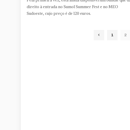
Pela primeira vez, está ainda disponível um bundle que d
direito à entrada no Sumol Summer Fest e no MEO
Sudoeste, cujo preço é de 120 euros.
1
2