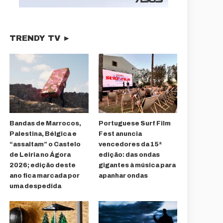
TRENDY TV ►
Bandas de Marrocos,
Portuguese Surf Film
Palestina, Bélgica e
Fest anuncia
“assaltam” o Castelo
vencedores da 15ª
de Leiria no Ágora
edição: das ondas
2026; edição deste
gigantes à música para
ano fica marcada por
apanhar ondas
uma despedida