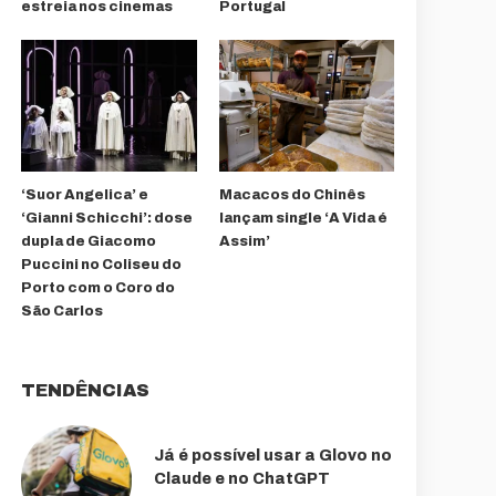
estreia nos cinemas
Portugal
‘Suor Angelica’ e
Macacos do Chinês
‘Gianni Schicchi’: dose
lançam single ‘A Vida é
dupla de Giacomo
Assim’
Puccini no Coliseu do
Porto com o Coro do
São Carlos
TENDÊNCIAS
Já é possível usar a Glovo no
Claude e no ChatGPT