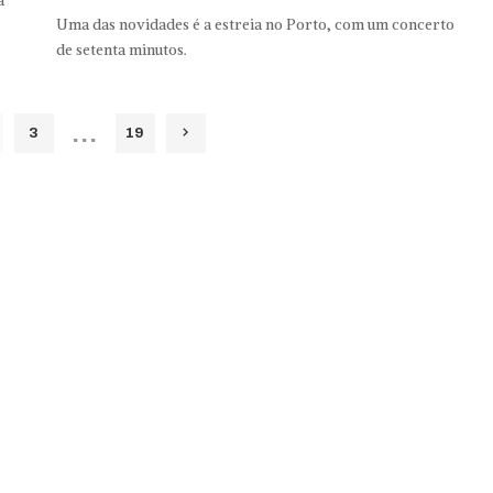
á
Uma das novidades é a estreia no Porto, com um concerto
de setenta minutos.
…
3
19