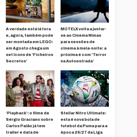
A verdade está lá fora
MOTELX volta a juntar-
e, agora, também pode
se ao Cinema Nimas
ser montada em LEGO:
para sessões de
em Agosto chega um
cinema à meia-noite: a
set Icons de ‘Ficheiros
próxima é com ‘Terror
Secretos’
na Autoestrada’
‘Playback’: o filme de
Stellar Nitro Ultimate:
Sérgio Graciano sobre
esta é nova bola de
Carlos Paião já tem
futebol da Puma para a
trailer e data de
época 26/27 da Liga