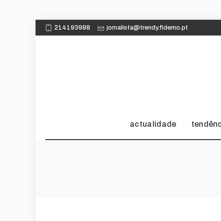
214193988
jornalista@trendy.fidemo.pt
actualidade
tendên