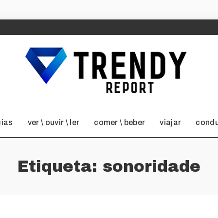
cias
ver \ ouvir \ ler
comer \ beber
viajar
condu
Etiqueta:
sonoridade