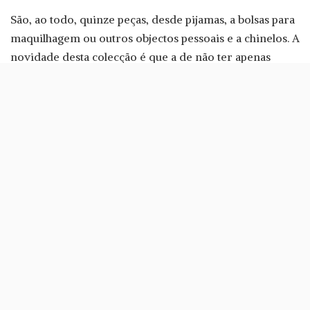
São, ao todo, quinze peças, desde pijamas, a bolsas para
maquilhagem ou outros objectos pessoais e a chinelos. A
novidade desta colecção é que a de não ter apenas
peças para mulher: há pijamas e boxers para homem.
Toda a colecção deixa as cores vivas de fora, por isso é
esquecer os cor de rosa ou os vermelhos, tonalidades
que se encontram normalmente nas peças da
Women’Secret.