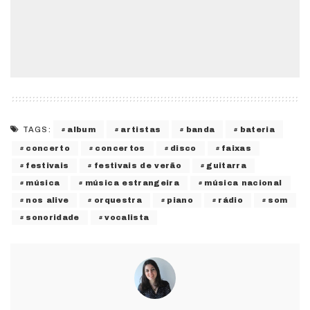
album
artistas
banda
bateria
TAGS:
concerto
concertos
disco
faixas
festivais
festivais de verão
guitarra
música
música estrangeira
música nacional
nos alive
orquestra
piano
rádio
som
sonoridade
vocalista