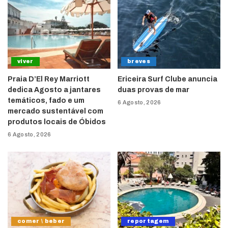
viver
breves
Praia D’El Rey Marriott
Ericeira Surf Clube anuncia
dedica Agosto a jantares
duas provas de mar
temáticos, fado e um
6 Agosto, 2026
mercado sustentável com
produtos locais de Óbidos
6 Agosto, 2026
comer \ beber
reportagem