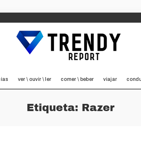
cias
ver \ ouvir \ ler
comer \ beber
viajar
condu
Etiqueta:
Razer