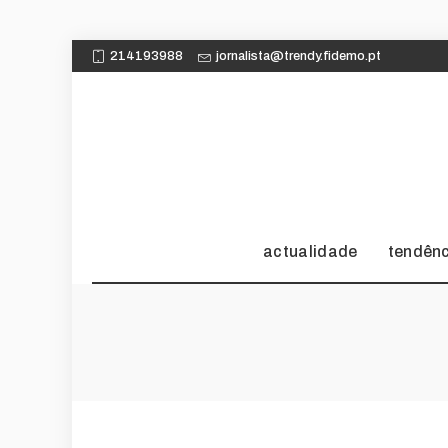
214193988
jornalista@trendy.fidemo.pt
actualidade
tendên