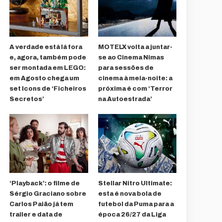
A verdade está lá fora
MOTELX volta a juntar-
e, agora, também pode
se ao Cinema Nimas
ser montada em LEGO:
para sessões de
em Agosto chega um
cinema à meia-noite: a
set Icons de ‘Ficheiros
próxima é com ‘Terror
Secretos’
na Autoestrada’
‘Playback’: o filme de
Stellar Nitro Ultimate:
Sérgio Graciano sobre
esta é nova bola de
Carlos Paião já tem
futebol da Puma para a
trailer e data de
época 26/27 da Liga