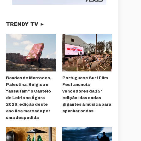
TRENDY TV ►
Bandas de Marrocos,
Portuguese Surf Film
Palestina, Bélgica e
Fest anuncia
“assaltam” o Castelo
vencedores da 15ª
de Leiria no Ágora
edição: das ondas
2026; edição deste
gigantes à música para
ano fica marcada por
apanhar ondas
uma despedida