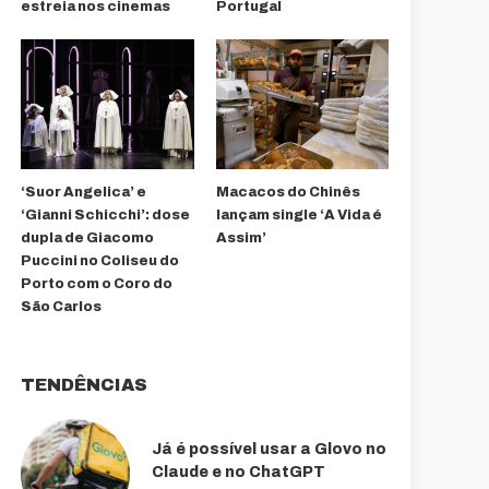
estreia nos cinemas
Portugal
‘Suor Angelica’ e
Macacos do Chinês
‘Gianni Schicchi’: dose
lançam single ‘A Vida é
dupla de Giacomo
Assim’
Puccini no Coliseu do
Porto com o Coro do
São Carlos
TENDÊNCIAS
Já é possível usar a Glovo no
Claude e no ChatGPT