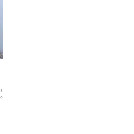
ta
ro