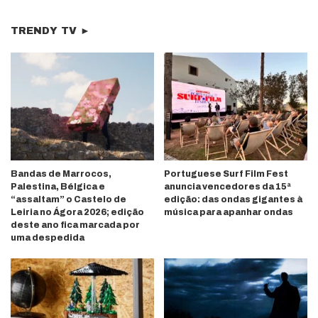
TRENDY TV ►
Bandas de Marrocos,
Portuguese Surf Film Fest
Palestina, Bélgica e
anuncia vencedores da 15ª
“assaltam” o Castelo de
edição: das ondas gigantes à
Leiria no Ágora 2026; edição
música para apanhar ondas
deste ano fica marcada por
uma despedida