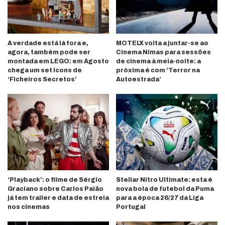
A verdade está lá fora e,
MOTELX volta a juntar-se ao
agora, também pode ser
Cinema Nimas para sessões
montada em LEGO: em Agosto
de cinema à meia-noite: a
chega um set Icons de
próxima é com ‘Terror na
‘Ficheiros Secretos’
Autoestrada’
‘Playback’: o filme de Sérgio
Stellar Nitro Ultimate: esta é
Graciano sobre Carlos Paião
nova bola de futebol da Puma
já tem trailer e data de estreia
para a época 26/27 da Liga
nos cinemas
Portugal