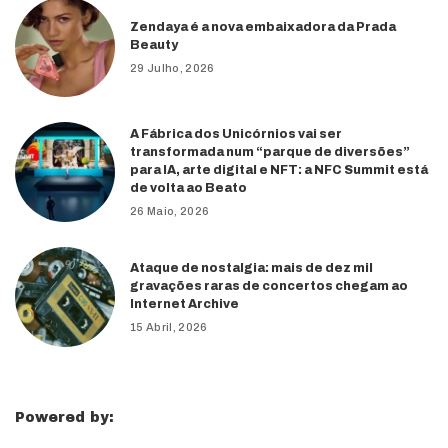
Zendaya é a nova embaixadora da Prada
Beauty
29 Julho, 2026
A Fábrica dos Unicórnios vai ser
transformada num “parque de diversões”
para IA, arte digital e NFT: a NFC Summit está
de volta ao Beato
26 Maio, 2026
Ataque de nostalgia: mais de dez mil
gravações raras de concertos chegam ao
Internet Archive
15 Abril, 2026
Powered by: