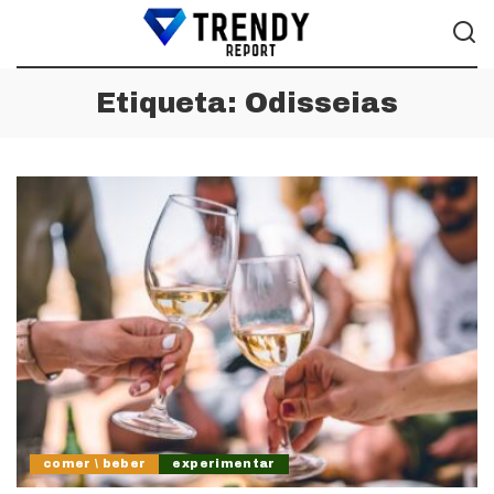
Etiqueta:
Odisseias
comer \ beber
experimentar