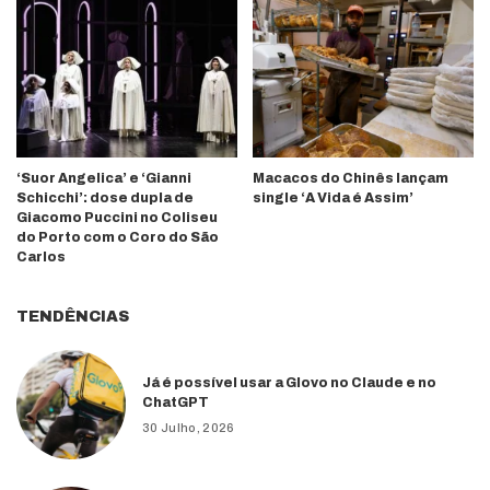
‘Suor Angelica’ e ‘Gianni
Macacos do Chinês lançam
Schicchi’: dose dupla de
single ‘A Vida é Assim’
Giacomo Puccini no Coliseu
do Porto com o Coro do São
Carlos
TENDÊNCIAS
Já é possível usar a Glovo no Claude e no
ChatGPT
30 Julho, 2026