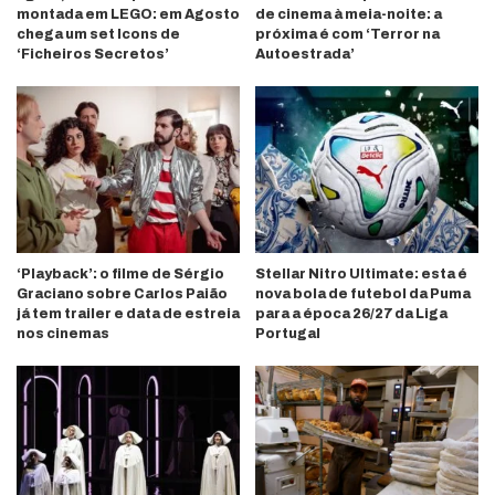
montada em LEGO: em Agosto
de cinema à meia-noite: a
chega um set Icons de
próxima é com ‘Terror na
‘Ficheiros Secretos’
Autoestrada’
‘Playback’: o filme de Sérgio
Stellar Nitro Ultimate: esta é
Graciano sobre Carlos Paião
nova bola de futebol da Puma
já tem trailer e data de estreia
para a época 26/27 da Liga
nos cinemas
Portugal