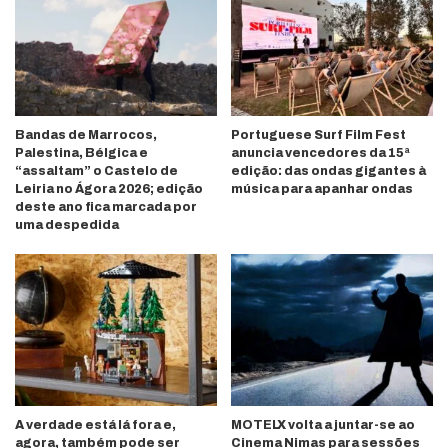
Bandas de Marrocos,
Portuguese Surf Film Fest
Palestina, Bélgica e
anuncia vencedores da 15ª
“assaltam” o Castelo de
edição: das ondas gigantes à
Leiria no Ágora 2026; edição
música para apanhar ondas
deste ano fica marcada por
uma despedida
A verdade está lá fora e,
MOTELX volta a juntar-se ao
agora, também pode ser
Cinema Nimas para sessões