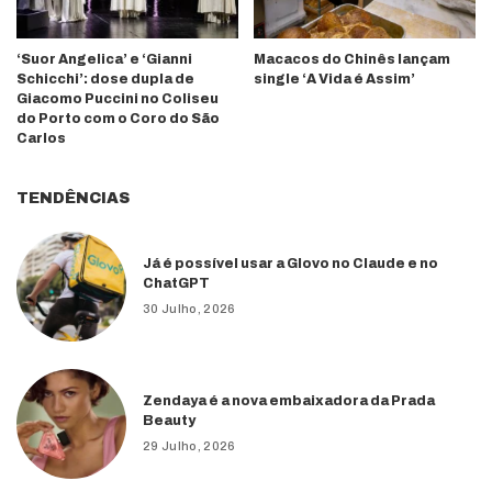
‘Suor Angelica’ e ‘Gianni
Macacos do Chinês lançam
Schicchi’: dose dupla de
single ‘A Vida é Assim’
Giacomo Puccini no Coliseu
do Porto com o Coro do São
Carlos
TENDÊNCIAS
Já é possível usar a Glovo no Claude e no
ChatGPT
30 Julho, 2026
Zendaya é a nova embaixadora da Prada
Beauty
29 Julho, 2026