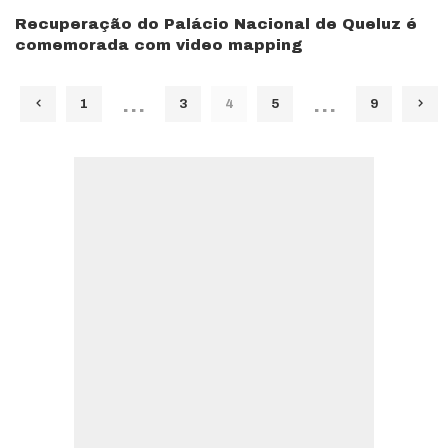
Recuperação do Palácio Nacional de Queluz é
comemorada com video mapping
…
…
1
3
4
5
9