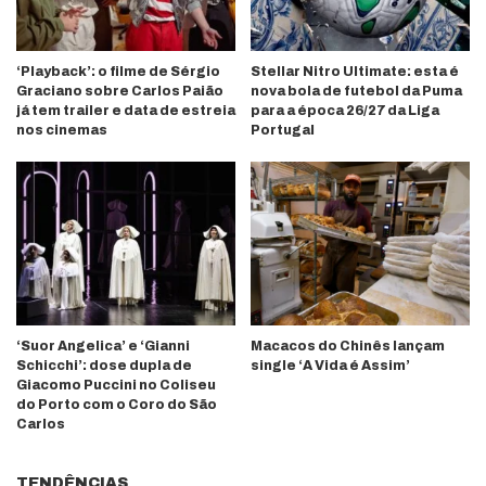
‘Playback’: o filme de Sérgio
Stellar Nitro Ultimate: esta é
Graciano sobre Carlos Paião
nova bola de futebol da Puma
já tem trailer e data de estreia
para a época 26/27 da Liga
nos cinemas
Portugal
‘Suor Angelica’ e ‘Gianni
Macacos do Chinês lançam
Schicchi’: dose dupla de
single ‘A Vida é Assim’
Giacomo Puccini no Coliseu
do Porto com o Coro do São
Carlos
TENDÊNCIAS