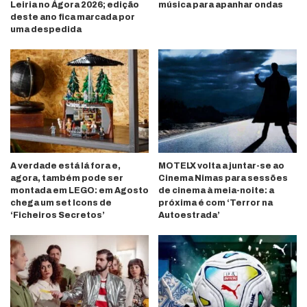
Leiria no Ágora 2026; edição
música para apanhar ondas
deste ano fica marcada por
uma despedida
A verdade está lá fora e,
MOTELX volta a juntar-se ao
agora, também pode ser
Cinema Nimas para sessões
montada em LEGO: em Agosto
de cinema à meia-noite: a
chega um set Icons de
próxima é com ‘Terror na
‘Ficheiros Secretos’
Autoestrada’