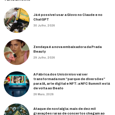
Já é possível usar a Glovo no Claude e no
ChatGPT
30 Julho, 2026
Zendaya é a nova embaixadora da Prada
Beauty
29 Julho, 2026
A Fábrica dos Unicórnios vai ser
transformada num “parque de diversões”
para IA, arte digital e NFT: a NFC Summit está
de volta ao Beato
26 Maio, 2026
Ataque de nostalgia: mais de dez mil
gravações raras de concertos chegam ao