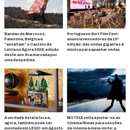
Bandas de Marrocos,
Portuguese Surf Film Fest
Palestina, Bélgica e
anuncia vencedores da 15ª
“assaltam” o Castelo de
edição: das ondas gigantes à
Leiria no Ágora 2026; edição
música para apanhar ondas
deste ano fica marcada por
uma despedida
A verdade está lá fora e,
MOTELX volta a juntar-se ao
agora, também pode ser
Cinema Nimas para sessões
montada em LEGO: em Agosto
de cinema à meia-noite: a