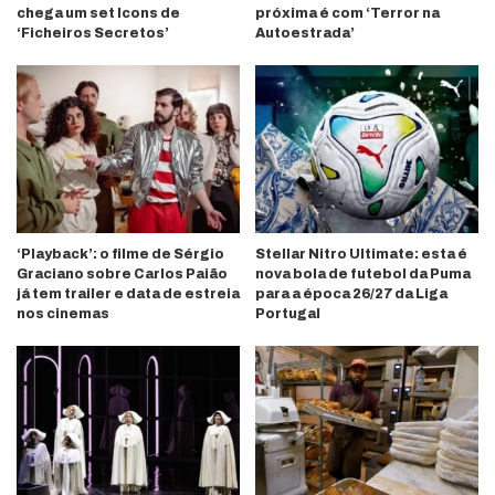
chega um set Icons de
próxima é com ‘Terror na
‘Ficheiros Secretos’
Autoestrada’
‘Playback’: o filme de Sérgio
Stellar Nitro Ultimate: esta é
Graciano sobre Carlos Paião
nova bola de futebol da Puma
já tem trailer e data de estreia
para a época 26/27 da Liga
nos cinemas
Portugal