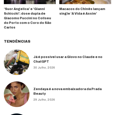
‘Suor Angelica’ e ‘Gianni
Macacos do Chinês lançam
Schicchi’: dose dupla de
single ‘A Vida é Assim’
Giacomo Puccini no Coliseu
do Porto com o Coro do São
Carlos
TENDÊNCIAS
Já é possível usar a Glovo no Claude e no
ChatGPT
30 Julho, 2026
Zendaya é a nova embaixadora da Prada
Beauty
29 Julho, 2026