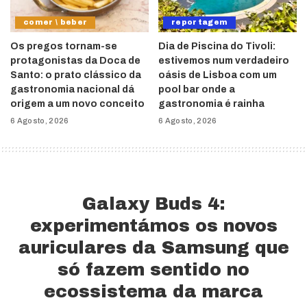
comer \ beber
reportagem
Os pregos tornam-se
Dia de Piscina do Tivoli:
protagonistas da Doca de
estivemos num verdadeiro
Santo: o prato clássico da
oásis de Lisboa com um
gastronomia nacional dá
pool bar onde a
origem a um novo conceito
gastronomia é rainha
6 Agosto, 2026
6 Agosto, 2026
Galaxy Buds 4:
experimentámos os novos
auriculares da Samsung que
só fazem sentido no
ecossistema da marca