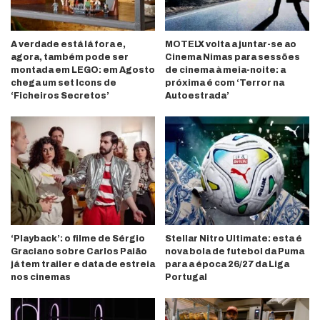
A verdade está lá fora e,
MOTELX volta a juntar-se ao
agora, também pode ser
Cinema Nimas para sessões
montada em LEGO: em Agosto
de cinema à meia-noite: a
chega um set Icons de
próxima é com ‘Terror na
‘Ficheiros Secretos’
Autoestrada’
‘Playback’: o filme de Sérgio
Stellar Nitro Ultimate: esta é
Graciano sobre Carlos Paião
nova bola de futebol da Puma
já tem trailer e data de estreia
para a época 26/27 da Liga
nos cinemas
Portugal