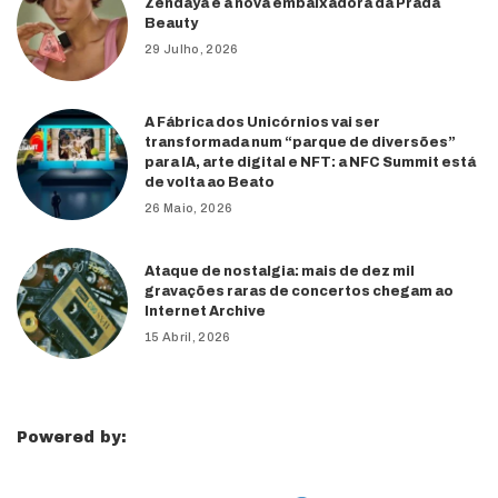
Zendaya é a nova embaixadora da Prada
Beauty
29 Julho, 2026
A Fábrica dos Unicórnios vai ser
transformada num “parque de diversões”
para IA, arte digital e NFT: a NFC Summit está
de volta ao Beato
26 Maio, 2026
Ataque de nostalgia: mais de dez mil
gravações raras de concertos chegam ao
Internet Archive
15 Abril, 2026
Powered by: