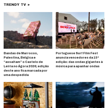
TRENDY TV ►
Bandas de Marrocos,
Portuguese Surf Film Fest
Palestina, Bélgica e
anuncia vencedores da 15ª
“assaltam” o Castelo de
edição: das ondas gigantes à
Leiria no Ágora 2026; edição
música para apanhar ondas
deste ano fica marcada por
uma despedida