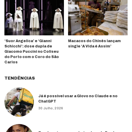
‘Suor Angelica’ e ‘Gianni
Macacos do Chinês lançam
Schicchi’: dose dupla de
single ‘A Vida é Assim’
Giacomo Puccini no Coliseu
do Porto com o Coro do São
Carlos
TENDÊNCIAS
Já é possível usar a Glovo no Claude e no
ChatGPT
30 Julho, 2026