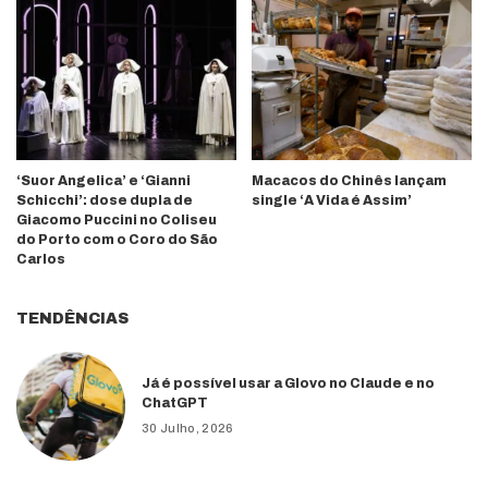
‘Suor Angelica’ e ‘Gianni
Macacos do Chinês lançam
Schicchi’: dose dupla de
single ‘A Vida é Assim’
Giacomo Puccini no Coliseu
do Porto com o Coro do São
Carlos
TENDÊNCIAS
Já é possível usar a Glovo no Claude e no
ChatGPT
30 Julho, 2026