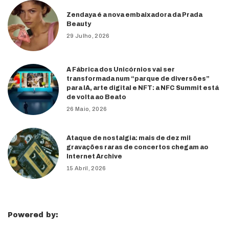
Zendaya é a nova embaixadora da Prada
Beauty
29 Julho, 2026
A Fábrica dos Unicórnios vai ser
transformada num “parque de diversões”
para IA, arte digital e NFT: a NFC Summit está
de volta ao Beato
26 Maio, 2026
Ataque de nostalgia: mais de dez mil
gravações raras de concertos chegam ao
Internet Archive
15 Abril, 2026
Powered by: