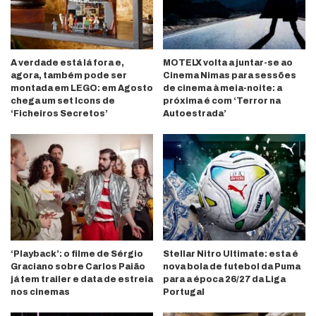
A verdade está lá fora e,
MOTELX volta a juntar-se ao
agora, também pode ser
Cinema Nimas para sessões
montada em LEGO: em Agosto
de cinema à meia-noite: a
chega um set Icons de
próxima é com ‘Terror na
‘Ficheiros Secretos’
Autoestrada’
‘Playback’: o filme de Sérgio
Stellar Nitro Ultimate: esta é
Graciano sobre Carlos Paião
nova bola de futebol da Puma
já tem trailer e data de estreia
para a época 26/27 da Liga
nos cinemas
Portugal