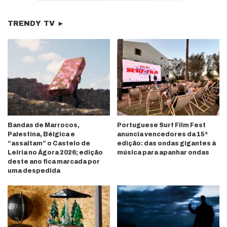
TRENDY TV ►
Bandas de Marrocos,
Portuguese Surf Film Fest
Palestina, Bélgica e
anuncia vencedores da 15ª
“assaltam” o Castelo de
edição: das ondas gigantes à
Leiria no Ágora 2026; edição
música para apanhar ondas
deste ano fica marcada por
uma despedida