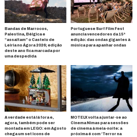
Bandas de Marrocos,
Portuguese Surf Film Fest
Palestina, Bélgica e
anuncia vencedores da 15ª
“assaltam” o Castelo de
edição: das ondas gigantes à
Leiria no Ágora 2026; edição
música para apanhar ondas
deste ano fica marcada por
uma despedida
A verdade está lá fora e,
MOTELX volta a juntar-se ao
agora, também pode ser
Cinema Nimas para sessões
montada em LEGO: em Agosto
de cinema à meia-noite: a
chega um set Icons de
próxima é com ‘Terror na