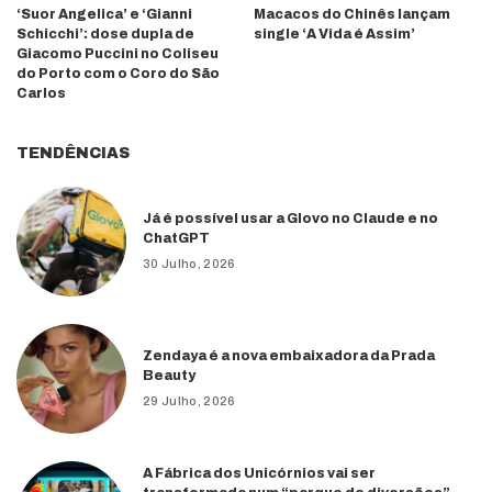
‘Suor Angelica’ e ‘Gianni
Macacos do Chinês lançam
Schicchi’: dose dupla de
single ‘A Vida é Assim’
Giacomo Puccini no Coliseu
do Porto com o Coro do São
Carlos
TENDÊNCIAS
Já é possível usar a Glovo no Claude e no
ChatGPT
30 Julho, 2026
Zendaya é a nova embaixadora da Prada
Beauty
29 Julho, 2026
A Fábrica dos Unicórnios vai ser