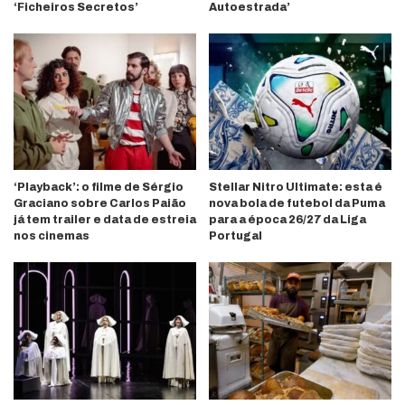
‘Ficheiros Secretos’
Autoestrada’
‘Playback’: o filme de Sérgio
Stellar Nitro Ultimate: esta é
Graciano sobre Carlos Paião
nova bola de futebol da Puma
já tem trailer e data de estreia
para a época 26/27 da Liga
nos cinemas
Portugal