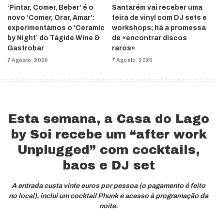
‘Pintar, Comer, Beber’ é o
Santarém vai receber uma
novo ‘Comer, Orar, Amar’:
feira de vinyl com DJ sets e
experimentámos o ‘Ceramic
workshops; há a promessa
by Night’ do Tágide Wine &
de «encontrar discos
Gastrobar
raros»
7 Agosto, 2026
7 Agosto, 2026
Esta semana, a Casa do Lago
by Soi recebe um “after work
Unplugged” com cocktails,
baos e DJ set
A entrada custa vinte euros por pessoa (o pagamento é feito
no local), inclui um cocktail Phunk e acesso à programação da
noite.