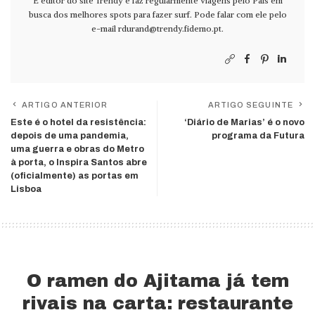
É editor do site Trendy e faz regularmente viagens pelo País em
busca dos melhores spots para fazer surf. Pode falar com ele pelo
e-mail
rdurand@trendy.fidemo.pt
.
ARTIGO ANTERIOR
ARTIGO SEGUINTE
Este é o hotel da resistência:
‘Diário de Marias’ é o novo
depois de uma pandemia,
programa da Futura
uma guerra e obras do Metro
à porta, o Inspira Santos abre
(oficialmente) as portas em
Lisboa
O ramen do Ajitama já tem
rivais na carta: restaurante