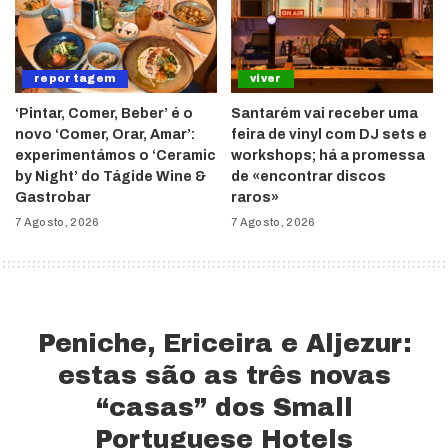
reportagem
viver
‘Pintar, Comer, Beber’ é o
Santarém vai receber uma
novo ‘Comer, Orar, Amar’:
feira de vinyl com DJ sets e
experimentámos o ‘Ceramic
workshops; há a promessa
by Night’ do Tágide Wine &
de «encontrar discos
Gastrobar
raros»
7 Agosto, 2026
7 Agosto, 2026
Peniche, Ericeira e Aljezur:
estas são as três novas
“casas” dos Small
Portuguese Hotels